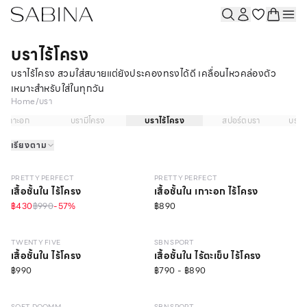
บราไร้โครง
บราไร้โครง สวมใส่สบายแต่ยังประคองทรงได้ดี เคลื่อนไหวคล่องตัว
เหมาะสำหรับใส่ในทุกวัน
Home
/
บรา
ราเกาะอก
บรามีโครง
บราไร้โครง
สปอร์ตบรา
บราส
เรียงตาม
NEW
LEVEL 1
NEW
LEVEL 1
PRETTY PERFECT
PRETTY PERFECT
เสื้อชั้นใน ไร้โครง
เสื้อชั้นใน เกาะอก ไร้โครง
NEW
LEVEL 2
฿430
฿990
-
57
%
฿890
ONLINE EXCLUSIVE
NEW
LIGHT–MEDIUM
TWENTY FIVE
SBN SPORT
เสื้อชั้นใน ไร้โครง
เสื้อชั้นใน ไร้ตะเข็บ ไร้โครง
฿990
฿790 - ฿890
NEW
LEVEL 3
NEW
MEDIUM–HIGH
วัสดุรีไซเคิล
SOFT DOOMM
SBN SPORT