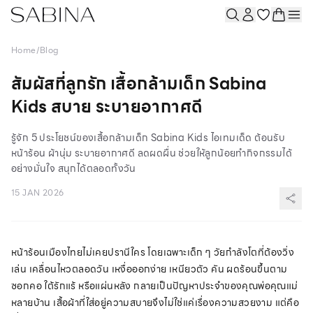
Home
/
Blog
สัมผัสที่ลูกรัก เสื้อกล้ามเด็ก Sabina
Kids สบาย ระบายอากาศดี
รู้จัก 5 ประโยชน์ของเสื้อกล้ามเด็ก Sabina Kids ไอเทมเด็ด ต้อนรับ
หน้าร้อน ผ้านุ่ม ระบายอากาศดี ลดผดผื่น ช่วยให้ลูกน้อยทำกิจกรรมได้
อย่างมั่นใจ สนุกได้ตลอดทั้งวัน
15 JAN 2026
หน้าร้อนเมืองไทยไม่เคยปรานีใคร โดยเฉพาะเด็ก ๆ วัยกำลังโตที่ต้องวิ่ง
เล่น เคลื่อนไหวตลอดวัน เหงื่อออกง่าย เหนียวตัว คัน ผดร้อนขึ้นตาม
ซอกคอ ใต้รักแร้ หรือแผ่นหลัง กลายเป็นปัญหาประจำของคุณพ่อคุณแม่
หลายบ้าน เสื้อผ้าที่ใส่อยู่ความสบายจึงไม่ใช่แค่เรื่องความสวยงาม แต่คือ