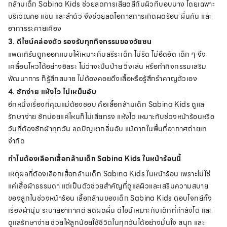
กล้ามเด็ก Sabina Kids ช่วยลดการเสียดสีกับผิวที่บอบบาง โดยเฉพาะ
บริเวณคอ แขน และลำตัว จึงช่วยลดโอกาสการเกิดผดร้อน ผื่นคัน และ
อาการระคายเคือง
3. ดีไซน์คล่องตัว รองรับทุกกิจกรรมของวัยซน
แพตเทิร์นถูกออกแบบให้เหมาะกับสรีระเด็ก ไม่รัด ไม่อึดอัด เด็ก ๆ จึง
เคลื่อนไหวได้อย่างอิสระ ไม่ว่าจะปีนป่าย วิ่งเล่น หรือทำกิจกรรมเสริม
พัฒนาการ ก็รู้สึกสบาย ไม่ต้องคอยดึงเสื้อหรือรู้สึกรำคาญตัวเอง
4. ซักง่าย แห้งไว ไม่เหม็นอับ
อีกหนึ่งเรื่องที่คุณแม่ต้องชอบ คือเสื้อกล้ามเด็ก Sabina Kids ดูแล
รักษาง่าย ซักบ่อยแค่ไหนก็ไม่เสียทรง แห้งไว เหมาะกับช่วงหน้าร้อนหรือ
วันที่ต้องซักผ้าทุกวัน ลดปัญหากลิ่นอับ แม้ตากในพื้นที่อากาศถ่ายเท
จำกัด
ทำไมต้องเลือกเสื้อกล้ามเด็ก Sabina Kids ในหน้าร้อนนี้
เหตุผลที่ต้องเลือกเสื้อกล้ามเด็ก Sabina Kids ในหน้าร้อน เพราะไม่ใช่
แค่เสื้อผ้าธรรมดา แต่เป็นตัวช่วยสำคัญที่ดูแลผิวและเสริมความสบาย
ของลูกในช่วงหน้าร้อน เสื้อกล้ามของเด็ก Sabina Kids ตอบโจทย์ทั้ง
เรื่องผ้านุ่ม ระบายอากาศดี ลดผดผื่น ดีไซน์เหมาะกับเด็กที่กำลังโต และ
ดูแลรักษาง่าย ช่วยให้ลูกน้อยใช้ชีวิตในทุกวันได้อย่างมั่นใจ สนุก และ