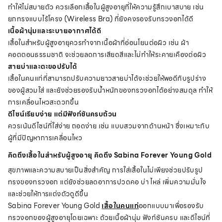
ทำให้ไม่สบายตัว ควรเลือกเสื้อในผู้สูงอายุที่ให้ความรู้สึกเบาสบาย เช่น
ยกทรงแบบไร้โครง (Wireless Bra) ที่ยังคงรองรับทรวงอกได้ดี
เนื้อผ้านุ่มและระบายอากาศได้ดี
เสื้อในสำหรับผู้สูงอายุควรทำจากเนื้อผ้าที่อ่อนโยนต่อผิว เช่น ผ้า
คอตตอนธรรมชาติ จะช่วยลดการเสียดสีและไม่ทำให้ระคายเคืองต่อผิว
สายบ่าและตะขอปรับได้
เสื้อในคนแก่ที่สามารถปรับความยาวสายบ่าได้จะช่วยให้พอดีกับรูปร่าง
ของผู้สวมใส่ และยังช่วยรองรับน้ำหนักของทรวงอกได้อย่างสมดุล ทำให้
การเคลื่อนไหวสะดวกขึ้น
ดีไซน์เรียบง่าย แต่มีฟังก์ชันครบถ้วน
ควรเน้นดีไซน์ที่ใส่ง่าย ถอดง่าย เช่น แบบสวมจากด้านหน้า ซึ่งเหมาะกับ
ผู้ที่มีปัญหาการเคลื่อนไหว
คิดถึงเสื้อในสำหรับผู้สูงอายุ คิดถึง Sabina Forever Young Gold
สุขภาพและความสบายเป็นสิ่งสำคัญ การใส่เสื้อในไม่เพียงช่วยปรับรูป
ทรงของทรวงอก แต่ยังช่วยลดอาการปวดคอ บ่า ไหล่ เพิ่มความมั่นใจ
และช่วยให้การแต่งตัวดูดีขึ้น
Sabina Forever Young Gold
เสื้อในคนแก่
ออกแบบมาเพื่อรองรับ
ทรวงอกของผู้สูงอายุโดยเฉพาะ ด้วยเนื้อผ้านุ่ม ฟังก์ชันครบ และดีไซน์ที่