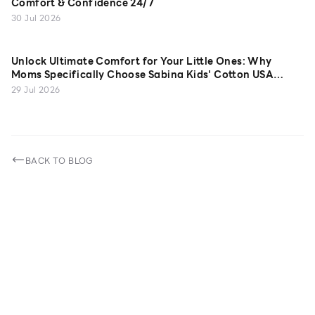
Comfort & Confidence 24/7
30 Jul 2026
Unlock Ultimate Comfort for Your Little Ones: Why
Moms Specifically Choose Sabina Kids' Cotton USA
Camisoles
29 Jul 2026
BACK TO BLOG