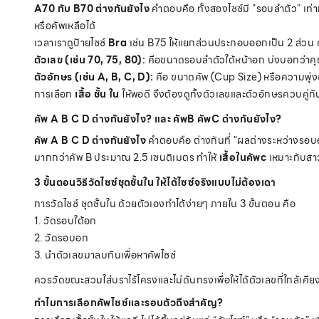
A70 กับ B70 ต่างกันยังไง
คำตอบคือ ทั้งสองไซซ์มี "รอบลำตัว" เท่าก
หรือคัพเหลือได้
เวลาเราดูป้ายไซซ์
Bra
เช่น B75 ให้แยกส่วนประกอบออกเป็น 2 ส่วน ดั
ตัวเลข (เช่น 70, 75, 80):
คือขนาดรอบลำตัวใต้หน้าอก บ่งบอกว่าคุณ
ตัวอักษร (เช่น A, B, C, D):
คือ ขนาดคัพ (Cup Size) หรือความพุ่ง
การเลือก
เสื้อ ชั้น ใน
ให้พอดี จึงต้องดูทั้งตัวเลขและตัวอักษรควบคู่ก
คัพ A B C D ต่างกันยังไง? และ คัพB คัพC ต่างกันยังไง?
คัพ A B C D ต่างกันยังไง
คำตอบคือ ต่างกันที่ "ผลต่างระหว่างรอบอก
มากกว่าคัพ B ประมาณ 2.5 เซนติเมตร ทำให้
เสื้อในคัพc
เหมาะกับสาว
3 ขั้นตอนวิธีวัดไซซ์ชุดชั้นใน ให้ได้ไซซ์จริงแบบไม่ต้องเดา
การวัดไซซ์ ชุดชั้นใน ด้วยตัวเองทำได้ง่ายๆ ภายใน 3 ขั้นตอน คือ
1. วัดรอบใต้อก
2. วัดรอบอก
3. นำตัวเลขมาลบกันเพื่อหาคัพไซซ์
ควรวัดขณะสวมใส่บราไร้โครงและไม่ดันทรงเพื่อให้ได้ตัวเลขที่ใกล้เคียงไ
ทำไมการเลือกคัพไซซ์และรอบตัวถึงสำคัญ?