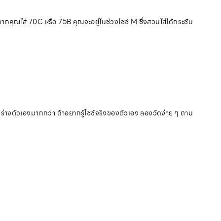
 หากคุณใส่ 70C หรือ 75B คุณจะอยู่ในช่วงไซซ์ M ซึ่งสวมใส่ได้กระชับ
ับรูปร่างตัวเองมากกว่า ถ้าอยากรู้ไซซ์จริงของตัวเอง ลองวัดง่าย ๆ ตาม