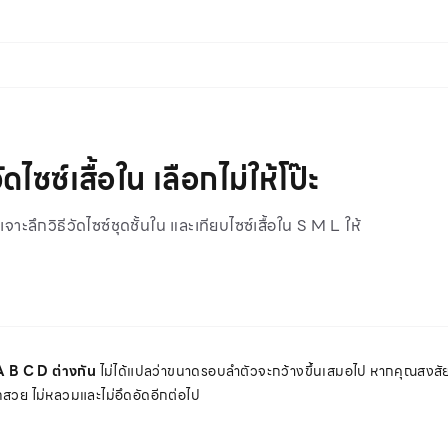
ไซซ์เสื้อใน เลือกไม่ให้โป๊ะ
ลึกวิธีวัดไซซ์ชุดชั้นใน และเทียบไซซ์เสื้อใน S M L ให้
A B C D ต่างกัน
ไม่ได้แปลว่าขนาดรอบลำตัวจะกว้างขึ้นเสมอไป หากคุณสงสั
กสวย ไม่หลวมและไม่อึดอัดอีกต่อไป