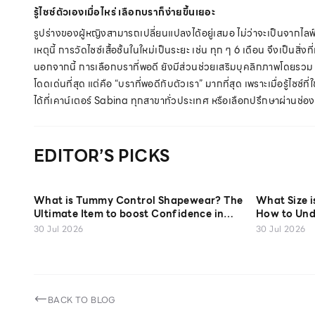
รู้ไซซ์ตัวเองเมื่อไหร่ เลือกบราก็ง่ายขึ้นเยอะ
รูปร่างของผู้หญิงสามารถเปลี่ยนแปลงได้อยู่เสมอ ไม่ว่าจะเป็นจากไล
เหตุนี้ การวัดไซซ์เสื้อชั้นในใหม่เป็นระยะ เช่น ทุก ๆ 6 เดือน จึงเป็
นอกจากนี้ การเลือกบราที่พอดี ยังมีส่วนช่วยเสริมบุคลิกภาพโดยรวม ทำให้
โดดเด่นที่สุด แต่คือ “บราที่พอดีกับตัวเรา” มากที่สุด เพราะเมื่อรู้ไซ
ได้ที่เคาน์เตอร์ Sabina ทุกสาขาทั่วประเทศ หรือเลือกปรึกษาผ่านช่อ
EDITOR’S PICKS
What is Tummy Control Shapewear? The
What Size 
Ultimate Item to boost Confidence in
How to Und
Every Look
30 Jul 2026
30 Jul 2026
BACK TO BLOG