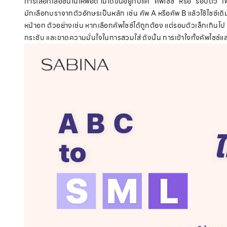
การเลือกเสื้อชั้นในให้พอดี ไม่ได้ขึ้นอยู่กับแค่ “คัพไซซ์” หรือ “รอ
มักเลือกบราจากตัวอักษรเป็นหลัก เช่น คัพ A หรือคัพ B แล้วใช้ไซซ์
หน้าอก ตัวอย่างเช่น หากเลือกคัพไซซ์ได้ถูกต้อง แต่รอบตัวเล็กเกินไป
กระชับ และขาดความมั่นใจในการสวมใส่ ดังนั้น การเข้าใจทั้งคัพไซซ์แ