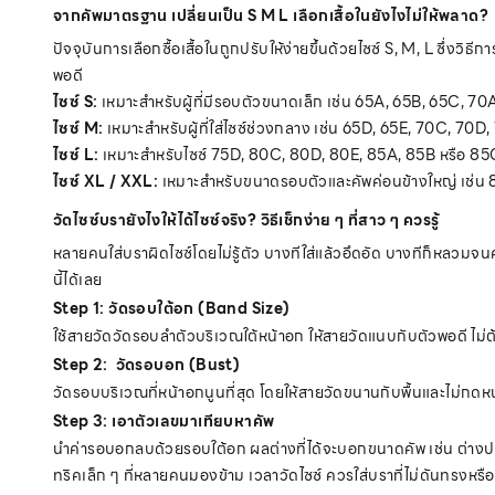
จากคัพมาตรฐาน เปลี่ยนเป็น S M L เลือกเสื้อในยังไงไม่ให้พลาด?
ปัจจุบันการเลือกซื้อเสื้อในถูกปรับให้ง่ายขึ้นด้วยไซซ์ S, M, L ซึ่
พอดี
ไซซ์ S:
เหมาะสำหรับผู้ที่มีรอบตัวขนาดเล็ก เช่น 65A, 65B, 65C, 70
ไซซ์ M:
เหมาะสำหรับผู้ที่ใส่ไซซ์ช่วงกลาง เช่น 65D, 65E, 70C, 70D
ไซซ์ L:
เหมาะสำหรับไซซ์ 75D, 80C, 80D, 80E, 85A, 85B หรือ 85C 
ไซซ์ XL / XXL:
เหมาะสำหรับขนาดรอบตัวและคัพค่อนข้างใหญ่ เช่น 8
วัดไซซ์บรายังไงให้ได้ไซซ์จริง? วิธีเช็กง่าย ๆ ที่สาว ๆ ควรรู้
หลายคนใส่บราผิดไซซ์โดยไม่รู้ตัว บางทีใส่แล้วอึดอัด บางทีก็หลวมจนคัพ
นี้ได้เลย
Step 1: วัดรอบใต้อก (Band Size)
ใช้สายวัดวัดรอบลำตัวบริเวณใต้หน้าอก ให้สายวัดแนบกับตัวพอดี ไม่ต้
Step 2: วัดรอบอก (Bust)
วัดรอบบริเวณที่หน้าอกนูนที่สุด โดยให้สายวัดขนานกับพื้นและไม่กดหน้
Step 3: เอาตัวเลขมาเทียบหาคัพ
นำค่ารอบอกลบด้วยรอบใต้อก ผลต่างที่ได้จะบอกขนาดคัพ เช่น ต่างป
ทริคเล็ก ๆ ที่หลายคนมองข้าม เวลาวัดไซซ์ ควรใส่บราที่ไม่ดันทรงหรือไ