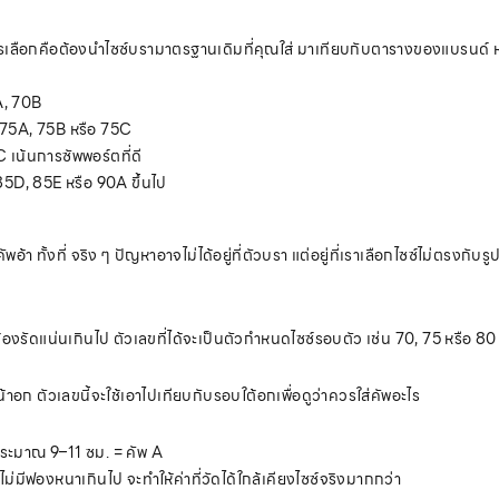
งวิธีการเลือกคือต้องนำไซซ์บรามาตรฐานเดิมที่คุณใส่ มาเทียบกับตารางของแบรนด์
A, 70B
, 75A, 75B หรือ 75C
เน้นการซัพพอร์ตที่ดี
5D, 85E หรือ 90A ขึ้นไป
อ้า ทั้งที่ จริง ๆ ปัญหาอาจไม่ได้อยู่ที่ตัวบรา แต่อยู่ที่เราเลือกไซซ์ไม่ตรงก
องรัดแน่นเกินไป ตัวเลขที่ได้จะเป็นตัวกำหนดไซซ์รอบตัว เช่น 70, 75 หรือ 80
าอก ตัวเลขนี้จะใช้เอาไปเทียบกับรอบใต้อกเพื่อดูว่าควรใส่คัพอะไร
ระมาณ 9–11 ซม. = คัพ A
ม่มีฟองหนาเกินไป จะทำให้ค่าที่วัดได้ใกล้เคียงไซซ์จริงมากกว่า