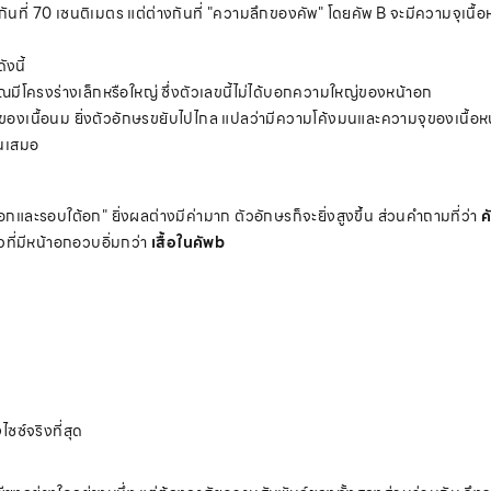
ันที่ 70 เซนติเมตร แต่ต่างกันที่ "ความลึกของคัพ" โดยคัพ B จะมีความจุเนื้อ
งนี้
มีโครงร่างเล็กหรือใหญ่ ซึ่งตัวเลขนี้ไม่ได้บอกความใหญ่ของหน้าอก
ของเนื้อนม ยิ่งตัวอักษรขยับไปไกล แปลว่ามีความโค้งมนและความจุของเนื้อหน
ันเสมอ
และรอบใต้อก" ยิ่งผลต่างมีค่ามาก ตัวอักษรก็จะยิ่งสูงขึ้น ส่วนคำถามที่ว่า
ค
ที่มีหน้าอกอวบอิ่มกว่า
เสื้อในคัพb
ซซ์จริงที่สุด