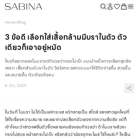
Home
/
Blog
3 ข้อดี เลือกใส่เสื้อกล้ามมีบราในตัว ตัว
เดียวก็เอาอยู่หมัด
ใครที่อยากลองโนบราแต่กังวลว่าทรงไม่เป๊ะ แนะนำหนึ่งทางเลือกสุดชิค
เพราะ เสื้อกล้ามมีบราในตัว Sabina ออกแบบมาให้ชีวิตง่ายขึ้น สวยขึ้น
และสบายขึ้น ตัวเดียวคือจบ
8 JUL 2025
ในวันที่ โนบรา ไม่ได้เป็นแค่กระแส แต่กลายเป็น สไตล์ ของสาวยุคใหม่ที่
ใส่ใจเรื่องความสบาย และอยากปลดล็อกตัวเองจากความอึดอัด แต่ก็
เข้าใจนะว่าสาวแฟชั่นตัวจิ๊ดหลายคนยังแอบกังวลว่า ถ้าโนบราแล้วจะ
ทรงไม่สวย หน้าอกจะไม่เป๊ะ หรือกลัวว่าน้องจุกจะโผล่ ใช่ไหมล่ะ? ใจเย็น