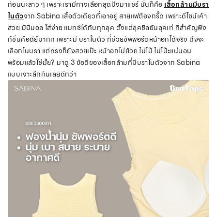
ก่อนนะสาว ๆ เพราะเรามีทางเลือกสุดปังมาแชร์ นั่นก็คือ
เสื้อกล้ามมีบรา
ในตัว
จาก Sabina เสื้อตัวเดียวที่เอาอยู่ สายแฟต้องกรี๊ด เพราะดีไซน์เค้า
สวย มินิมอล ใส่ง่าย แมทช์ได้กับทุกลุค ตั้งแต่ลุคชิลยันลุคเท่ ที่สำคัญฟัง
ก์ชั่นคือดีย์มากก เพราะมี บราในตัว ที่ช่วยซัพพอร์ตหน้าอกได้จริง ถึงจะ
เลือกโนบรา แต่ทรงก็ยังสวยเป๊ะ หน้าอกไม่ย้วย ไม่โป๊ ไม่โป๊ะแน่นอน
พร้อมแล้วใช่มั้ย? มาดู 3 ข้อดีของเสื้อกล้ามที่มีบราในตัวจาก Sabina
แบบเจาะลึกกันเลยดีกว่า