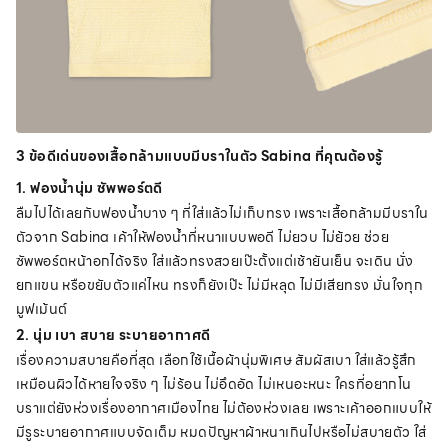
3 ข้อดีเด่นของเสื้อกล้ามแบบมีบราในตัว Sabina ที่คุณต้องรู้
1. ฟองน้ำนุ่ม ซัพพอร์ตดี
ลืมไปได้เลยกับฟองน้ำบาง ๆ ที่ใส่แล้วไม่เก็บทรง เพราะเสื้อกล้ามมีบราใน
ตัวจาก Sabina เค้าให้ฟองน้ำที่หนาแบบพอดี ไม่ยวบ ไม่ย้วย ช่วย
ซัพพอร์ตหน้าอกได้จริง ใส่แล้วทรงสวยเป๊ะตั้งแต่เช้ายันเย็น จะเดิน นั่ง
ยกแขน หรือขยับตัวแค่ไหน ทรงก็ยังเป๊ะ ไม่มีหลุด ไม่มีเสียทรง มั่นใจทุก
มูฟเม้นต์
2. นุ่ม เบา สบาย ระบายอากาศดี
เรื่องความสบายคือที่สุด เลือกใช้เนื้อผ้านุ่มพิเศษ สัมผัสเบา ใส่แล้วรู้สึก
เหมือนผิวได้หายใจจริง ๆ ไม่ร้อน ไม่อึดอัด ไม่เหนอะหนะ ใครที่อยากโน
บราแต่ยังห่วงเรื่องอากาศเมืองไทย ไม่ต้องห่วงเลย เพราะเค้าออกแบบให้
มีรูระบายอากาศแบบจัดเต็ม หมดปัญหาผ้าหนาเกินไปหรือไม่สบายตัว ใส่