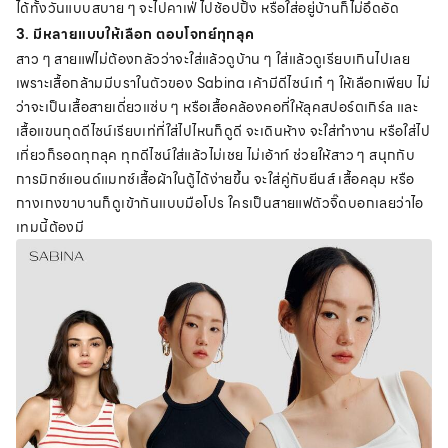
ได้ทั้งวันแบบสบาย ๆ จะไปคาเฟ่ ไปช้อปปิ้ง หรือใส่อยู่บ้านก็ไม่อึดอัด
3. มีหลายแบบให้เลือก ตอบโจทย์ทุกลุค
สาว ๆ สายแฟไม่ต้องกลัวว่าจะใส่แล้วดูบ้าน ๆ ใส่แล้วดูเรียบเกินไปเลย
เพราะเสื้อกล้ามมีบราในตัวของ Sabina เค้ามีดีไซน์เก๋ ๆ ให้เลือกเพียบ ไม่
ว่าจะเป็นเสื้อสายเดี่ยวแซ่บ ๆ หรือเสื้อคล้องคอที่ให้ลุคสปอร์ตเกิร์ล และ
เสื้อแขนกุดดีไซน์เรียบเท่ที่ใส่ไปไหนก็ดูดี จะเดินห้าง จะใส่ทำงาน หรือใส่ไป
เที่ยวก็รอดทุกลุค ทุกดีไซน์ใส่แล้วไม่เชย ไม่เอ้าท์ ช่วยให้สาว ๆ สนุกกับ
การมิกซ์แอนด์แมทช์เสื้อผ้าในตู้ได้ง่ายขึ้น จะใส่คู่กับยีนส์ เสื้อคลุม หรือ
กางเกงขาบานก็ดูเข้ากันแบบมือโปร ใครเป็นสายแฟตัวจิ๊ดบอกเลยว่าไอ
เทมนี้ต้องมี