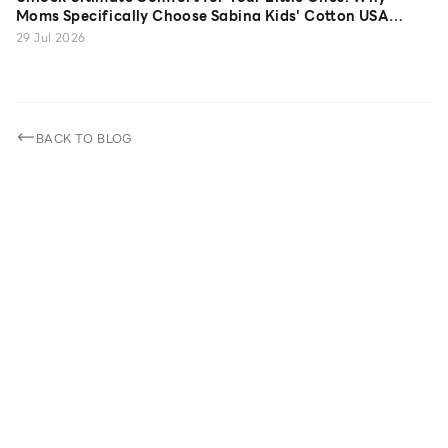
Moms Specifically Choose Sabina Kids' Cotton USA
Camisoles
29 Jul 2026
BACK TO BLOG