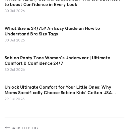
to boost Confidence in Every Look
30 Jul 2026
What Size is 34/75? An Easy Guide on How to
Understand Bra Size Tags
30 Jul 2026
Sabina Panty Zone Women’s Underwear | Ultimate
Comfort & Confidence 24/7
30 Jul 2026
Unlock Ultimate Comfort for Your Little Ones: Why
Moms Specifically Choose Sabina Kids' Cotton USA
Camisoles
29 Jul 2026
BACK TO BLOG