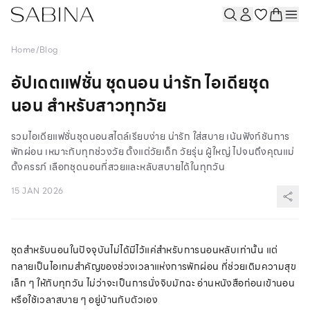
Home
/
Blog
อัปเดตแฟชั่น ชุดนอน น่ารัก ไอเดียชุด
นอน สำหรับสาวทุกวัย
รวมไอเดียแฟชั่นชุดนอนสไตล์เรียบง่าย น่ารัก ใส่สบาย เน้นฟังก์ชันการ
พักผ่อน เหมาะกับทุกช่วงวัย ตั้งแต่วัยเด็ก วัยรุ่น ผู้ใหญ่ ไปจนถึงคุณแม่
ตั้งครรภ์ เลือกชุดนอนที่สวยและหลับสบายได้ในทุกวัน
15 JAN 2026
ชุดสำหรับนอนในปัจจุบันไม่ได้มีไว้แค่สำหรับการนอนหลับเท่านั้น แต่
กลายเป็นไอเทมสำคัญของช่วงเวลาแห่งการพักผ่อน ที่ช่วยเติมความสุข
เล็ก ๆ ให้กับทุกวัน ไม่ว่าจะเป็นการนั่งจิบมัทฉะ อ่านหนังสือก่อนเข้านอน
หรือใช้เวลาสบาย ๆ อยู่บ้านกับตัวเอง