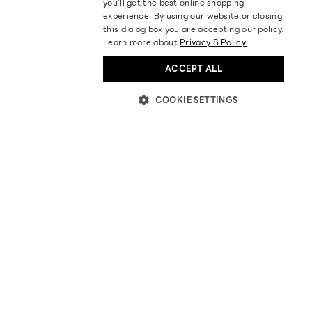
you‘ll get the best online shopping
experience. By using our website or closing
this dialog box you are accepting our policy.
Learn more about
Privacy & Policy.
ACCEPT ALL
COOKIE SETTINGS
ABOUT US
STORES LOCATION
BECOME OUR PARTNER
INVESTOR RELATIONS
BLOGS
NEWS & ACTIVITIES
HELP
AFFILIATES
FAQ
ORDER TRACKING
RETURN / EXCHANGE POLICY
POLICIES