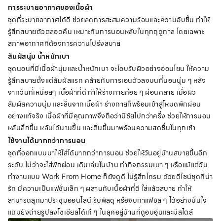
การระบายอากาศของเนื้อผ้า
ชุดที่ระบายอากาศได้ดี ช่วยลดการสะสมความร้อนและความอับชื้น ทำให้
รู้สึกสบายตัวตลอดคืน เหมาะกับการนอนหลับในทุกฤดูกาล โดยเฉพาะ
สภาพอากาศที่ต้องการความโปร่งสบาย
สัมผัสนุ่ม น้ำหนักเบา
ชุดนอนที่มีเนื้อผ้านุ่มและน้ำหนักเบา จะโอบรับผิวอย่างอ่อนโยน ให้ความ
รู้สึกสบายตั้งแต่สัมผัสแรก คล้ายกับการเอนตัวลงบนที่นอนนุ่ม ๆ หลัง
จากวันที่เหนื่อยๆ เนื้อผ้าที่ดี ทำให้ร่างกายค่อย ๆ ผ่อนคลาย เมื่อผิว
สัมผัสความนุ่ม และลื่นจากเนื้อผ้า ร่างกายก็พร้อมเข้าสู่โหมดพักผ่อน
อย่างแท้จริง เนื้อผ้าที่มีคุณภาพจึงถือว่ามีชัยไปกว่าครึ่ง ช่วยให้การนอน
หลับลึกขึ้น หลับได้นานขึ้น และตื่นขึ้นมาพร้อมความสดชื่นในทุกเช้า
ใช้งานได้มากกว่าการนอน
ชุดที่ออกแบบมาให้ใส่ได้มากกว่าการนอน ช่วยให้วันอยู่บ้านสบายขึ้นอีก
ระดับ ไม่ว่าจะใส่พักผ่อน เดินเล่นในบ้าน ทำกิจกรรมเบา ๆ หรือแม้แต่วัน
ทำงานแบบ Work From Home ก็ยังดูดี ไม่รู้สึกโทรม ด้วยดีไซน์ชุดที่น่า
รัก มีความเป็นแฟชั่นเล็ก ๆ ผสานกับเนื้อผ้าที่ดี ใส่แล้วสบาย ทำให้
สามารถลุกมาประชุมออนไลน์ รับพัสดุ หรือจิบกาแฟชิล ๆ ได้อย่างมั่นใจ
แถมยังถ่ายรูปลงโซเชียลได้เก๋ ๆ ในลุคอยู่บ้านที่ดูอบอุ่นและมีสไตล์