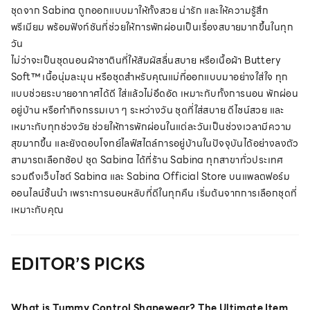
ชุดจาก Sabina ถูกออกแบบมาให้ทั้งสวย น่ารัก และให้ความรู้สึก
พรีเมียม พร้อมฟังก์ชันที่ช่วยให้การพักผ่อนเป็นเรื่องสบายมากขึ้นในทุก
วัน
ไม่ว่าจะเป็นชุดนอนผ้าซาตินที่ให้สัมผัสลื่นสบาย หรือ
เนื้อผ้า Buttery
Soft™ เนื้อนุ่มละมุน
หรือชุดสำหรับคุณแม่ที่ออกแบบมาอย่างใส่ใจ ทุก
แบบช่วยระบายอากาศได้ดี ใส่แล้วไม่อึดอัด เหมาะกับทั้งการนอน พักผ่อน
อยู่บ้าน หรือทำกิจกรรมเบา ๆ ระหว่างวัน ชุดที่ใส่สบาย ดีไซน์สวย และ
เหมาะกับทุกช่วงวัย ช่วยให้การพักผ่อนในแต่ละวันเป็นช่วงเวลามีความ
สุขมากขึ้น และยังตอบโจทย์ไลฟ์สไตล์การอยู่บ้านในปัจจุบันได้อย่างลงตัว
สามารถเลือกช้อป ชุด Sabina ได้ที่ร้าน Sabina ทุกสาขาทั่วประเทศ
รวมถึงเว็บไซต์ Sabina และ Sabina Official Store บนแพลตฟอร์ม
ออนไลน์ชั้นนำ เพราะการนอนหลับที่ดีในทุกคืน เริ่มต้นจากการเลือกชุดที่
เหมาะกับคุณ
EDITOR’S PICKS
What is Tummy Control Shapewear? The Ultimate Item