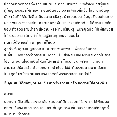
ช่วงวัยที่ต้องการทั้งความสบายและความสวยงาม ชุดสำหรับวัยรุ่นและ
ผู้ใหญ่ควรช่วยให้การพักผ่อนเป็นช่วงเวลาที่พิเศษยิ่งขึ้น ไม่ว่าจะเป็นชุด
ผ้าซาตินที่ให้สัมผัสลื่น เย็นสบาย หรือชุดผ้าคอตตอนเนื้อนุ่มที่อ่อนโยนต่อ
ผิว ช่วยให้ร่างกายผ่อนคลายตลอดคืน สามารถเลือกดีไซน์ได้ตามสไตล์ที่
ชอบ ทั้งลวดลายน่ารัก สีหวาน หรือโทนเรียบหรู เพราะชุดที่ดี ไม่เพียงช่วย
ให้หลับสบาย แต่ยังทำให้คุณรู้สึกดีทุกครั้งที่สวมใส่
คุณแม่ตั้งครรภ์ และคุณแม่ให้นม
ชุดสำหรับคุณแม่ถูกออกแบบมาอย่างพิถีพิถัน เพื่อรองรับการ
เปลี่ยนแปลงของร่างกาย เน้นความนุ่ม ยืดหยุ่น และความสะดวกในการ
ใช้งาน เช่น ดีไซน์ที่เปิดให้นมได้ง่าย ผ้าที่ไม่รัดแน่น พร้อมกางเกงที่
สามารถปรับระดับได้ตามขนาดหน้าท้อง ไม่ว่าท้องจะขยายมากน้อยแค่
ไหน ชุดก็ยังใส่สบาย และหลังคลอดยังสามารถสวมใส่ต่อได้
3 คุณสมบัติของชุดนอน ที่มากกว่าความน่ารัก แต่ช่วยให้คุณหลับ
สบาย
นอกจากดีไซน์ที่สวยงามแล้ว ชุดนอนที่ดีควรช่วยให้ร่างกายได้พักผ่อน
อย่างแท้จริง เพราะการนอนหลับที่มีคุณภาพ เริ่มต้นจากการเลือกชุดที่
เหมาะกับร่างกาย