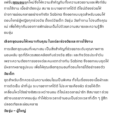
แฟชั่น
ชุดนอน
ยุคใหม่จึงให้ความสำคัญกับทั้งความสวยงามและฟังก์ชัน
การใช้งาน เนื้อผ้าต้องนุ่ม สบาย ระบายอากาศได้ดี ดีไซน์ต้องช่วยให้
ร่างกายผ่อนคลายอย่างแท้จริง Sabina จึงออกแบบชุดสำหรับนอนให้
ตอบโจทย์ผู้หญิงทุกช่วงวัย ตั้งแต่วัยเด็ก วัยรุ่น วัยทำงาน ไปจนถึงคุณ
แม่ เพื่อให้ทุกคืนของการพักผ่อนเต็มไปด้วยความสบายและความรู้สึก
อบอุ่น
เลือกชุดนอนให้เหมาะกับคุณ ในแต่ละช่วงวัยและการใช้งาน
การเลือกชุดนอนที่เหมาะสม เป็นสิ่งสำคัญที่ช่วยยกระดับคุณภาพการ
นอนหลับ ชุดที่ดีควรสอดคล้องกับช่วงวัย สรีระ และกิจวัตรประจำวัน
เพราะความต้องการของแต่ละคนแตกต่างกัน Sabina จึงออกแบบชุดให้
มีหลากหลายรูปแบบ เพื่อให้คุณเลือกชุดนอนที่ตอบโจทย์ได้อย่างลงตัว
วัยเด็ก
ชุดสำหรับเด็กควรเน้นความอ่อนโยนเป็นพิเศษ ทั้งในเรื่องของเนื้อผ้าและ
การตัดเย็บ ผ้าที่นุ่ม ระบายอากาศได้ดี ไม่ระคายเคืองผิว ช่วยให้เด็ก
เคลื่อนไหวได้อย่างอิสระระหว่างนอน ดีไซน์ลวดลายน่ารัก สีสบายตา ช่วย
สร้างบรรยากาศอบอุ่น ทำให้ช่วงเวลาเข้านอนเป็นช่วงเวลาที่เด็ก ๆ รู้สึก
ปลอดภัยและผ่อนคลาย
วัยรุ่น – ผู้ใหญ่