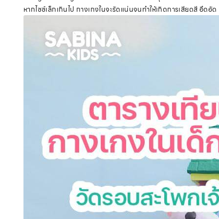
หากไซซ์เล็กเกินไป กางเกงในจะรัดแน่นจนทำให้เกิดการเสียดสี อึดอั