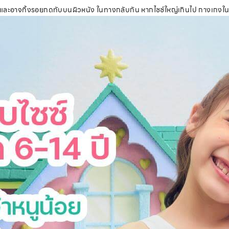
ด และอาจทิ้งรอยกดทับบนผิวหนัง ในทางกลับกัน หากไซซ์ใหญ่เกินไป กางเกงในจะ