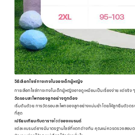
วิธีเลือกไซซ์กางเกงในของเด็กผู้หญิง
การเลือกไซซ์กางเกงในเด็กผู้หญิงอาจดูเหมือนเป็นเรื่องง่าย แต่จริง ๆ แ
วัดรอบสะโพกของลูกอย่างถูกต้อง
เริ่มต้นด้วย การวัดรอบสะโพกของลูกอย่างแม่นยำ โดยให้ลูกยืนตัวตรง
ที่สุด
เปรียบเทียบกับตาราง
ไซซ์
ของแบรนด์
แต่ละแบรนด์อาจมีมาตรฐานไซซ์ที่แตกต่างกัน คุณแม่ควรตรวจสอบตารางไ