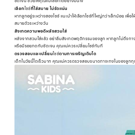
ชัดเจน ช่วยให้คุณแม่เลือกได้อย่างมั่นใจ
เลือก
ไซซ์
ที่ใส่สบาย ไม่รัดแน่น
หากลูกอยู่ระหว่างสองไซซ์ แนะนำให้เลือกไซซ์ที่ใหญ่กว่าเล็กน้อย 
สบายตัวระหว่างวัน
สังเกตความพอดีหลังสวมใส่
หลังจากสวมใส่แล้ว อย่าลืมสังเกตพฤติกรรมของลูก หากลูกไม่ดึงกางเกง
หรือมีรอยกดทับชัดเจน คุณแม่ควรเปลี่ยนไซซ์ทันที
ตรวจสอบและเปลี่ยน
ไซซ์
ตามการเจริญเติบโต
เด็กในวัยนี้โตเร็วมาก คุณแม่ควรตรวจสอบขนาดกางเกงในของลูกทุก 3-6 เด