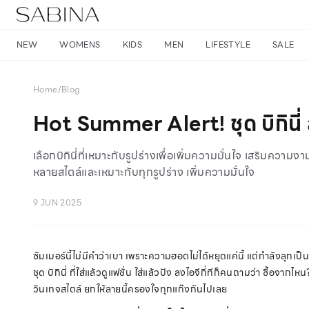
NEW
WOMENS
KIDS
MEN
LIFESTYLE
SALE
Home
/
Blog
Hot Summer Alert! ชุด บิกิน
เลือกบิกินี่ที่เหมาะกับรูปร่างเพื่อเพิ่มความมั่นใจ เสริมควา
หลายสไตล์และเหมาะกับทุกรูปร่าง เพิ่มความมั่นใจ
9 JUN 2025
ซัมเมอร์นี้ไม่มีคำว่าเบา เพราะความฮอตไม่ได้หยุดแค่นี้ แต่กำลังล
ชุด บิกินี่ ที่ใส่แล้วดูแฟชั่น ใส่แล้วปัง ลงไอจีกี่ทีก็คนถามว่า 
วินเทจสไตล์ ยกให้ลายนี้ครองใจทุกแก๊งกันไปเลย