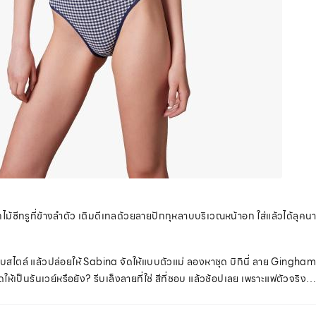
้ซีทรูที่ข้างลำตัว เติมดีเทลด้วยลายปักกุหลาบบริเวณหน้าอก ใส่แล้วได้ลุคนาง
กับสไตล์ แล้วปล่อยให้ Sabina จัดให้แบบตัวแม่
ลองหาชุด บิกินี่ ลาย Gingham 
ยนหาดให้เป็นรันเวย์หรือยัง? รีบเล็งลายที่ใช่ สีที่ชอบ แล้วช้อปเลย เพราะแฟตัว