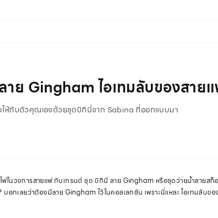
ี่ ลาย Gingham ไอเทมลับของสายแ
มงามให้กับตัวคุณเองด้วยชุดบิกินี่จาก Sabina ที่ออกแบบมา
ุกเป็นไฟในวงการสายแฟ กับเทรนด์ ชุด บิกินี ลาย Gingham หรือชุดว่ายน้ำลา
ซื้อจากไหน? บอกเลยว่าต้องมีลาย Gingham ไว้ในคอลเลกชัน เพราะนี่แหละ ไอเทมล