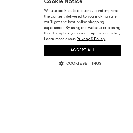
Cookie Notice
We use cookies to customize and improve
the content delivered to you making sure
you‘ll get the best online shopping
experience. By using our website or closing
this dialog box you are accepting our policy.
Learn more about
Privacy & Policy.
ACCEPT ALL
COOKIE SETTINGS
SABINA FAREAST COMPANY LIMITED
12 ARUN AMARIN RD, ARUN AMARIN