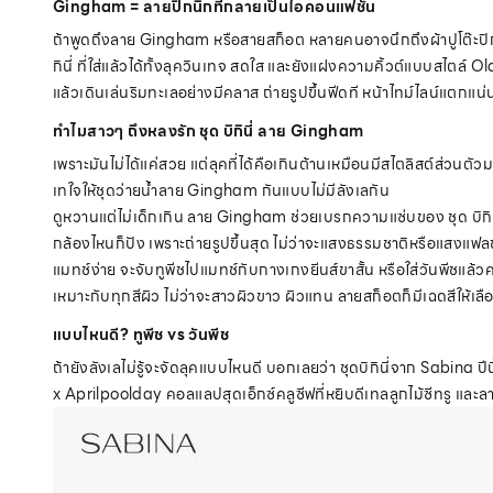
Gingham = ลายปิกนิกที่กลายเป็นไอคอนแฟชั่น
ถ้าพูดถึงลาย Gingham หรือสายสก็อต หลายคนอาจนึกถึงผ้าปูโต๊ะปิกนิ
กินี่ ที่ใส่แล้วได้ทั้งลุควินเทจ สดใส และยังแฝงความคิ้วต์แบบสไต
แล้วเดินเล่นริมทะเลอย่างมีคลาส ถ่ายรูปขึ้นฟีดที หน้าไทม์ไลน์แตกแน
ทำไมสาวๆ ถึงหลงรัก ชุด บิกินี่ ลาย Gingham
เพราะมันไม่ได้แค่สวย แต่ลุคที่ได้คือเกินต้านเหมือนมีสไตลิสต์ส่วนตัว
เทใจให้ชุดว่ายน้ำลาย Gingham กันแบบไม่มีลังเลกัน
ดูหวานแต่ไม่เด็กเกิน ลาย Gingham ช่วยเบรกความแซ่บของ ชุด บิกินี่
กล้องไหนก็ปัง เพราะถ่ายรูปขึ้นสุด ไม่ว่าจะแสงธรรมชาติหรือแสงแฟลช 
แมทช์ง่าย จะจับทูพีชไปแมทช์กับกางเกงยีนส์ขาสั้น หรือใส่วันพีชแล
เหมาะกับทุกสีผิว ไม่ว่าจะสาวผิวขาว ผิวแทน ลายสก็อตก็มีเฉดสีให้เ
แบบไหนดี? ทูพีช vs วันพีช
ถ้ายังลังเลไม่รู้จะจัดลุคแบบไหนดี บอกเลยว่า ชุดบิกินี่จาก Sabin
x Aprilpoolday คอลแลปสุดเอ็กซ์คลูซีฟที่หยิบดีเทลลูกไม้ซีทรู และ