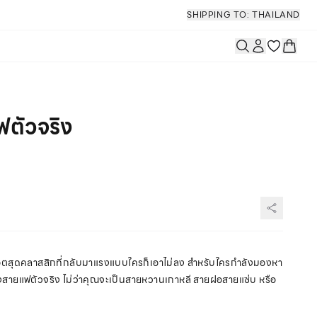
SHIPPING TO: THAILAND
ฟตัวจริง
ยสก็อตสุดคลาสสิกที่กลับมาแรงแบบใครก็เอาไม่ลง สำหรับใครกำลังมองหา
ับของสายแฟตัวจริง ไม่ว่าคุณจะเป็นสายหวานเกาหลี สายฝอสายแซ่บ หรือ