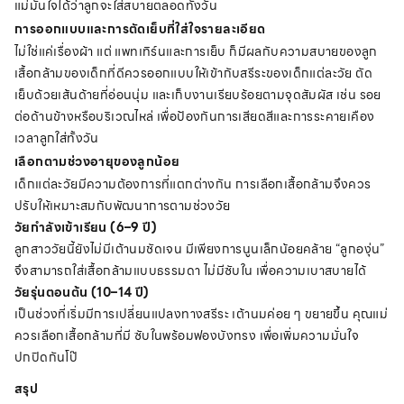
แม่มั่นใจได้ว่าลูกจะใส่สบายตลอดทั้งวัน
การออกแบบและการตัดเย็บที่ใส่ใจรายละเอียด
ไม่ใช่แค่เรื่องผ้า แต่ แพทเทิร์นและการเย็บ ก็มีผลกับความสบายของลูก
เสื้อกล้ามของเด็กที่ดีควรออกแบบให้เข้ากับสรีระของเด็กแต่ละวัย ตัด
เย็บด้วยเส้นด้ายที่อ่อนนุ่ม และเก็บงานเรียบร้อยตามจุดสัมผัส เช่น รอย
ต่อด้านข้างหรือบริเวณไหล่ เพื่อป้องกันการเสียดสีและการระคายเคือง
เวลาลูกใส่ทั้งวัน
เลือกตามช่วงอายุของลูกน้อย
เด็กแต่ละวัยมีความต้องการที่แตกต่างกัน การเลือกเสื้อกล้ามจึงควร
ปรับให้เหมาะสมกับพัฒนาการตามช่วงวัย
วัยกำลังเข้าเรียน (6–9 ปี)
ลูกสาววัยนี้ยังไม่มีเต้านมชัดเจน มีเพียงการนูนเล็กน้อยคล้าย “ลูกองุ่น”
จึงสามารถใส่เสื้อกล้ามแบบธรรมดา ไม่มีซับใน เพื่อความเบาสบายได้
วัยรุ่นตอนต้น (10–14 ปี)
เป็นช่วงที่เริ่มมีการเปลี่ยนแปลงทางสรีระ เต้านมค่อย ๆ ขยายขึ้น คุณแม่
ควรเลือกเสื้อกล้ามที่มี ซับในพร้อมฟองบังทรง เพื่อเพิ่มความมั่นใจ
ปกปิดกันโป๊
สรุป