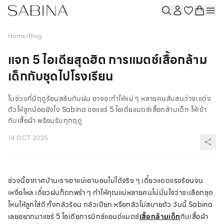
Home
/
Blog
แจก 5 ไอเดียสุดฮิต การแมตช์เสื้อกล้าม
เด็กกับชุดไปโรงเรียน
ในช่วงที่มีฤดูร้อนสลับกับฝน อาจจะทำให้แม่ ๆ หลายคนสับสนว่าจะแต่ง
ตัวให้ลูกน้อยยังไง Sabina ขอแชร์ 5 ไอเดียแมตช์เสื้อกล้ามเด็ก ให้เข้า
กับเสื้อผ้า พร้อมรับทุกฤดู
14 OCT 2025
ช่วงนี้อากาศบ้านเราเอาแน่เอานอนไม่ได้จริง ๆ เดี๋ยวแดดแรงร้อนจน
เหงื่อไหล เดี๋ยวฝนก็ตกพรำ ๆ ทำให้คุณแม่หลายคนไม่มั่นใจว่าจะเลือกชุด
ไหนให้ลูกใส่ดี ทั้งกลัวร้อน กลัวเปียก หรือกลัวไม่สบายตัว วันนี้ Sabina
เลยอยากมาแชร์ 5 ไอเดียการมิกซ์แอนด์แมตช์
เสื้อกล้ามเด็ก
กับเสื้อผ้า