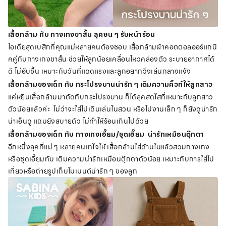
เสื้อกล้าม กับ กางเกงขาสั้น ลุคซน ๆ รับหน้าร้อน
ไอเดียสุดเบสิกที่คุณแม่หลายคนต้องชอบ เสื้อกล้ามผ้าคอตตอลออร์แกนิ
คคู่กับกางเกงขาสั้น ช่วยให้ลูกน้อยเคลื่อนไหวคล่องตัว ระบายอากาศได้
ดี ไม่อับชื้น เหมาะกับวันที่แดดแรงและลูกอยากวิ่งเล่นกลางแจ้ง
เสื้อกล้ามของเด็ก กับ กระโปรงบานน่ารัก ๆ เติมความคิ้วท์ให้ลูกสาว
แค่หยิบเสื้อกล้ามมาตัดกับกระโปรงบาน ก็ได้ลุคสดใสที่เหมาะกับลูกสาว
ตัวน้อยแล้วค่ะ ไม่ว่าจะใส่ไปเดินเล่นในสวน หรือไปงานเล็ก ๆ ก็ยังดูน่ารัก
น่าเอ็นดู แถมยังสบายตัว ไม่ทำให้ร้อนเกินไปด้วย
เสื้อกล้ามของเด็ก กับ กางเกงเอี๊ยม/ชุดเอี๊ยม น่ารักเหมือนตุ๊กตา
อีกหนึ่งลุคที่แม่ ๆ หลายคนเทใจให้ เสื้อกล้ามใส่ด้านในแล้วสวมกางเกง
หรือชุดเอี๊ยมทับ เติมความน่ารักเหมือนตุ๊กตาตัวน้อย เหมาะกับการใส่ไป
เที่ยวหรือถ่ายรูปเก็บโมเมนต์น่ารัก ๆ ของลูก