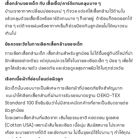
เสื้อกล้ามของเด็ก กับ เสื้อเชิ้ต/คาร์ดิแกนคลุมบาง ๆ
บ้านเราอากาศเปลี่ยนบ่อยจนแม่ ๆ กังวล แต่แค่ใส่เสื้อกล้ามไว้ด้านใน
แล้วคลุมด้วยเสื้อเชิ้ตหรือคาร์ดิแกนบาง ๆ ก็เอาอยู่ ถ้าร้อนก็ถอดออกได้
ง่าย ๆ แต่ถ้าเจอฝนหรืออากาศเย็นก็ช่วยป้องกันลูกน้อยไม่ให้หนาวจน
เกินไป
ข้อควรระวังในการเลือกเสื้อกล้ามของเด็ก
การเลือกเสื้อกล้ามเด็ก เสื้อกล้ามสำหรับลูกน้อย ไม่ได้ขึ้นอยู่กับดีไซน์ที่น่า
รักเพียงอย่างเดียว แต่คุณแม่ควรใส่ใจในรายละเอียดเล็ก ๆ น้อย ๆ เพื่อให้
ลูกใส่แล้วสบายตัว ปลอดภัย และช่วยดูแลสุขภาพผิวได้ในทุกช่วงวัย
เลือกเนื้อผ้าที่อ่อนโยนต่อผิวลูก
ผิวเด็กนั้นบอบบางเป็นพิเศษ การเลือกผ้าที่ปลอดภัยจึงสำคัญมาก
แนะนำให้เลือกเสื้อกล้ามที่ผ่านการรับรองมาตรฐาน OEKO-TEX
Standard 100 ซึ่งยืนยันว่าไม่มีสารเคมีตกค้างที่อาจเป็นอันตรายต่อ
ผิวลูกน้อย
โดยเฉพาะเสื้อกล้ามที่ผลิตจาก เส้นใยธรรมชาติ คอตตอน ยูเอสเอ
(Cotton USA) เพราะมีเส้นใยละเอียด เนื้อนุ่ม สัมผัสสบาย ไม่ระคาย
เคือง ระบายอากาศได้ดี และยังทนทาน ไม่ขึ้นขุยแม้ใช้ไปนาน ๆ ทำให้คุณ