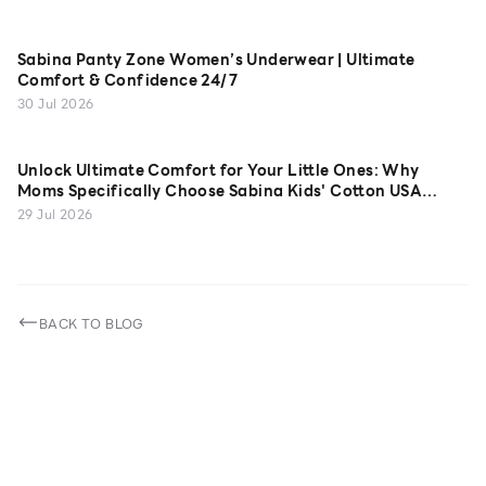
Sabina Panty Zone Women’s Underwear | Ultimate
Comfort & Confidence 24/7
30 Jul 2026
Unlock Ultimate Comfort for Your Little Ones: Why
Moms Specifically Choose Sabina Kids' Cotton USA
Camisoles
29 Jul 2026
BACK TO BLOG