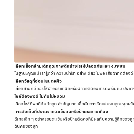
เลือกเสื้อกล้ามเด็กคุณภาพดีอย่างไรให้ปลอดภัยและเหมาะสม
ในฐานะคุณแม่ เรารู้ดีว่า ความน่ารัก อย่างเดียวไม่พอ เสื้อผ้าที่ดีต้อ
เลือกวัสดุที่อ่อนโยนต่อผิว
เสื้อกล้ามที่ดีควรใช้ผ้าออร์แกนิกหรือผ้าคอตตอนเกรดพรีเมียม ปราศจา
ไซซ์ต้องพอดี ไม่คับไม่หลวม
เลือกไซซ์ที่พอดีกับตัวลูก สำคัญมาก เสื้อคับอาจรัดแน่นจนลูกหงุดห
การตัดเย็บที่ปราศจากตะเข็บคมหรือป้ายระคายเคือง
ดีเทลเล็ก ๆ อย่างรอยตะเข็บหรือป้ายติดคอก็มีผลกับความรู้สึกของลูก 
ต้นคอของลูก