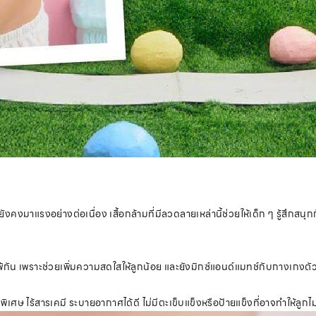
 ยังคงมาแรงอย่างต่อเนื่อง เสื้อกล้ามที่มีลวดลายเหล่านี้ช่วยให้เด็ก ๆ รู้สึกสนุก
พ้กัน เพราะช่วยเพิ่มความสดใสให้ลูกน้อย และยังมิกซ์แอนด์แมทช์กับกางเกงตัวโ
ิเศษ ไร้สารเคมี ระบายอากาศได้ดี ไม่มีตะเข็บแข็งหรือป้ายแข็งที่อาจทำให้ลูกไม