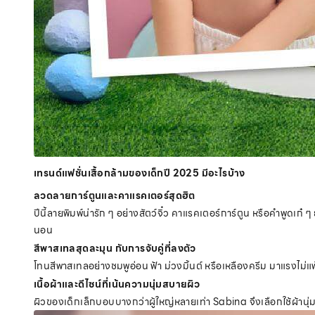
เทรนด์แฟชั่นเสื้อกล้ามของเด็กปี 2025 มีอะไรบ้าง
ลวดลายการ์ตูนและคาแรคเตอร์สุดฮิต
ปีนี้ลายพิมพ์น่ารัก ๆ อย่างสัตว์จิ๋ว คาแรคเตอร์การ์ตูน หรือคำพูดเก๋ ๆ
นอน
สีพาสเทลสุดละมุน กับการจับคู่ที่ลงตัว
โทนสีพาสเทลอย่างชมพูอ่อน ฟ้า ม่วงมิ้นต์ หรือเหลืองครีม มาแรงไม่แ
เนื้อผ้าและดีไซน์ที่เน้นความนุ่มสบายผิว
ผิวของเด็กเล็กบอบบางกว่าผู้ใหญ่หลายเท่า Sabina จึงเลือกใช้ผ้านุ่มพ