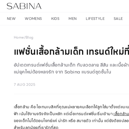
NEW
WOMENS
KIDS
MEN
LIFESTYLE
SALE
Home
/
Blog
แฟชั่นเสื้อกล้ามเด็ก เทรนด์ใหม
อัปเดตเทรนด์แฟชั่นเสื้อกล้ามเด็ก กับลวดลาย สีสัน และเนื้อผ้
แม่ยุคใหม่ต้องหลงรัก จาก Sabina แบรนด์ชุดชั้นใน
7 AUG 2025
เสื้อกล้าม คือ ไอเทมเบสิคที่คุณแม่หลายคนเลือกให้ลูกใส่มาตั้งแต่แบเบา
ฟ้า เน้นใช้งานจริงจังเป็นหลัก แต่เมื่อเทรนด์แฟชั่นเริ่มเข้ามา
เสื้อกล้า
ของเด็กไม่ได้ตอบโจทย์แค่ น่ารัก หรือ สบายตัว เท่านั้น แต่ยังต้องปลอ
สำหรับลูกน้อยที่เรารักที่สุด