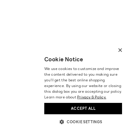
×
Cookie Notice
We use cookies to customize and improve
the content delivered to you making sure
you‘ll get the best online shopping
experience. By using our website or closing
this dialog box you are accepting our policy.
Learn more about
Privacy & Policy.
ACCEPT ALL
COOKIE SETTINGS