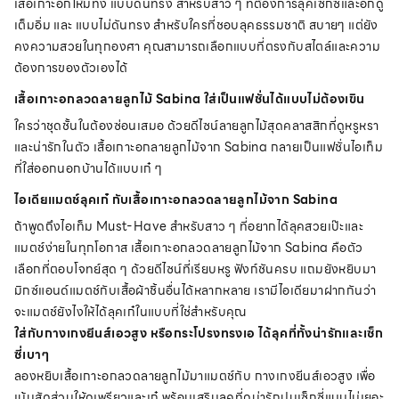
เสื้อเกาะอกให้มีทั้ง แบบดันทรง สำหรับสาว ๆ ที่ต้องการลุคเซ็กซี่และอกดู
เต็มอิ่ม และ แบบไม่ดันทรง สำหรับใครที่ชอบลุคธรรมชาติ สบายๆ แต่ยัง
คงความสวยในทุกองศา คุณสามารถเลือกแบบที่ตรงกับสไตล์และความ
ต้องการของตัวเองได้
เสื้อเกาะอกลวดลายลูกไม้ Sabina ใส่เป็นแฟชั่นได้แบบไม่ต้องเขิน
ใครว่าชุดชั้นในต้องซ่อนเสมอ ด้วยดีไซน์ลายลูกไม้สุดคลาสสิกที่ดูหรูหรา
และน่ารักในตัว เสื้อเกาะอกลายลูกไม้จาก Sabina กลายเป็นแฟชั่นไอเท็ม
ที่ใส่ออกนอกบ้านได้แบบเก๋ ๆ
ไอเดียแมตช์ลุคเก๋ กับเสื้อเกาะอกลวดลายลูกไม้จาก Sabina
ถ้าพูดถึงไอเท็ม Must-Have สำหรับสาว ๆ ที่อยากได้ลุคสวยเป๊ะและ
แมตช์ง่ายในทุกโอกาส เสื้อเกาะอกลวดลายลูกไม้จาก Sabina คือตัว
เลือกที่ตอบโจทย์สุด ๆ ด้วยดีไซน์ที่เรียบหรู ฟังก์ชันครบ แถมยังหยิบมา
มิกซ์แอนด์แมตช์กับเสื้อผ้าชิ้นอื่นได้หลากหลาย เรามีไอเดียมาฝากกันว่า
จะแมตช์ยังไงให้ได้ลุคเก๋ในแบบที่ใช่สำหรับคุณ
ใส่กับกางเกงยีนส์เอวสูง หรือกระโปรงทรงเอ ได้ลุคที่ทั้งน่ารักและเซ็ก
ซี่เบาๆ
ลองหยิบเสื้อเกาะอกลวดลายลูกไม้มาแมตช์กับ กางเกงยีนส์เอวสูง เพื่อ
เน้นสัดส่วนให้ดูเพรียวและเก๋ พร้อมเสริมลุคที่ดูน่ารักปนเซ็กซี่แบบไม่เยอะ