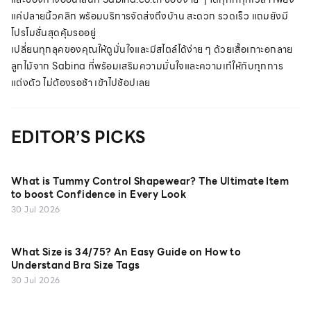
แค่ปลายนิ้วคลิก พร้อมบริการจัดส่งถึงบ้าน สะดวก รวดเร็ว แถมยังมี
โปรโมชั่นสุดคุ้มรออยู่
เปลี่ยนทุกลุคของคุณให้ดูมั่นใจและมีสไตล์ได้ง่าย ๆ ด้วยเสื้อเกาะอกลาย
ลูกไม้จาก Sabina ที่พร้อมเสริมความมั่นใจและความเก๋ให้กับทุกการ
แต่งตัว ไม่ต้องรอช้า เข้าไปช้อปเลย
EDITOR’S PICKS
What is Tummy Control Shapewear? The Ultimate Item
to boost Confidence in Every Look
30 Jul 2026
What Size is 34/75? An Easy Guide on How to
Understand Bra Size Tags
30 Jul 2026