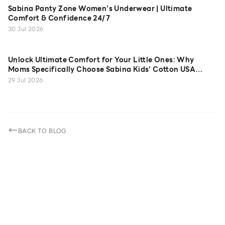
Sabina Panty Zone Women’s Underwear | Ultimate
Comfort & Confidence 24/7
30 Jul 2026
Unlock Ultimate Comfort for Your Little Ones: Why
Moms Specifically Choose Sabina Kids' Cotton USA
Camisoles
29 Jul 2026
BACK TO BLOG