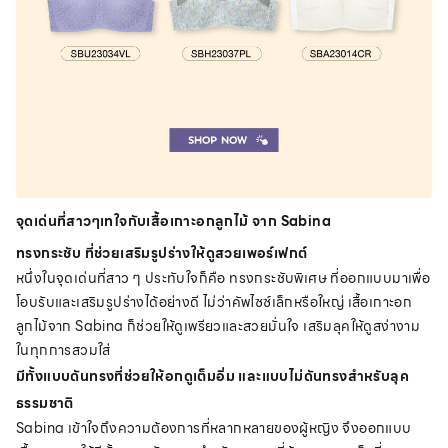
จุดเด่นที่สาวๆเทใจกับเสื้อเกาะอกลูกไม้ จาก Sabina
ทรงกระชับ ที่ช่วยเสริมรูปร่างให้ดูสวยเพอร์เฟกต์
หนึ่งในจุดเด่นที่สาว ๆ ประทับใจก็คือ ทรงกระชับพิเศษ ที่ออกแบบมาเพื่อ
โอบรับและเสริมรูปร่างได้อย่างดี ไม่ว่าคัพไซซ์เล็กหรือใหญ่ เสื้อเกาะอก
ลูกไม้จาก Sabina ก็ช่วยให้ดูเพรียวและสวยมั่นใจ เสริมลุคให้ดูสง่างาม
ในทุกการสวมใส่
มีทั้งแบบดันทรงที่ช่วยให้อกดูเต็มอิ่ม และแบบไม่ดันทรงสำหรับลุค
ธรรมชาติ
Sabina เข้าใจถึงความต้องการที่หลากหลายของผู้หญิง จึงออกแบบ