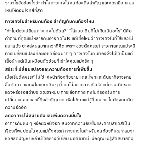
จะมาไขข้อข้องใจว่า ทำไมกางเกงในคนท้องถึงสำคัญ และควรเลือกแบบ
ไหนให้ตอบโจทย์ที่สุด
กางเกงในสำหรับคนท้อง สำคัญกับคนท้องไหม
"ทำไมต้องเปลี่ยนกางเกงในด้วย?" "ใส่แบบเดิมก็ไม่เห็นเป็นอะไร" นี่คือ
คำถามที่คุณแม่หลายคนอาจคิดในใจ แต่เชื่อไหมว่ากางเกงในที่ใส่แล้วไม่
สบายตัว อาจส่งผลมากกว่าที่คิด เพราะช่วงตั้งครรภ์ ร่างกายคุณแม่จะมี
การเปลี่ยนแปลงที่ละเอียดอ่อนมาก ๆ กางเกงในคนท้องจึงไม่ได้เป็นแค่
เสื้อผ้า แต่เป็นเหมือนตัวช่วยที่เข้าใจคุณแม่จริง ๆ
สรีระที่เปลี่ยนแปลงและความต้องการที่เพิ่มขึ้น
เมื่อเริ่มตั้งครรภ์ ไม่ใช่แค่หน้าท้องที่ขยาย แต่สะโพกและต้นขาก็อาจผาย
ขึ้นด้วย กางเกงในแบบเดิม ๆ ที่เคยใส่สบายอาจเริ่มรัดแน่นจนเกิดรอย
แดงหรือรอยดำบริเวณขาหนีบ การเลือกกางเกงในที่รองรับการ
เปลี่ยนแปลงเหล่านี้จึงสำคัญมาก เพื่อให้คุณแม่รู้สึกสบาย ไม่ต้องทนกับ
ความอึดอัด
ลดอาการไม่สบายตัวและเพิ่มความมั่นใจ
อาการคันยิบ ๆ หรือผิวหนังอักเสบจากความอับชื้นและการเสียดสีเป็น
เรื่องที่พบบ่อยในคุณแม่ตั้งครรภ์ กางเกงในสำหรับคนท้องที่เหมาะสมจะ
ช่วยลดปัญหาเหล่านี้ได้อย่างดีเยี่ยม นอกจากนี้ เมื่อคุณแม่รู้สึกสบายตัว