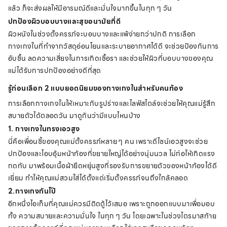
แล้ว ก็จะส่งผลให้มีอารมณ์ดีและมั่นใจมากขึ้นในทุก ๆ วัน
ปกป้องผิวบอบบางและสุขอนามัยที่ดี
ผิวหนังในช่วงตั้งครรภ์จะบอบบางและแพ้ง่ายกว่าปกติ การเลือก
กางเกงในที่ทำจากวัสดุอ่อนโยนและระบายอากาศได้ดี จะช่วยป้องกันการ
อับชื้น ลดความเสี่ยงในการเกิดเชื้อรา และช่วยให้ผิวที่บอบบางของคุณ
แม่ได้รับการปกป้องอย่างดีที่สุด
รู้ก่อนเลือก 2 แบบยอดนิยมของกางเกงในสำหรับคนท้อง
การเลือกกางเกงในให้เหมาะกับรูปร่างและไลฟ์สไตล์จะช่วยให้คุณแม่รู้สึก
สบายตัวได้ตลอดวัน มาดูกันว่ามีแบบไหนบ้าง
1. กางเกงในทรงเอวสูง
นี่คือเพื่อนซี้ของคุณแม่ตั้งครรภ์หลาย ๆ คน เพราะดีไซน์เอวสูงจะช่วย
ปกป้องและโอบอุ้มหน้าท้องที่ขยายใหญ่ได้อย่างนุ่มนวล ไม่ก่อให้เกิดแรง
กดทับ มาพร้อมเนื้อผ้ายืดหยุ่นสูงที่รองรับการขยายตัวของหน้าท้องได้ดี
เยี่ยม ทำให้คุณแม่สวมใส่ได้ตั้งแต่เริ่มตั้งครรภ์จนถึงใกล้คลอด
2.กางเกงกันโป๊
อีกหนึ่งไอเท็มที่คุณแม่ควรมีติดตู้ไว้เสมอ เพราะถูกออกแบบมาเพื่อมอบ
ทั้ง ความสบายและความมั่นใจ ในทุก ๆ วัน โดยเฉพาะในช่วงไตรมาสท้าย