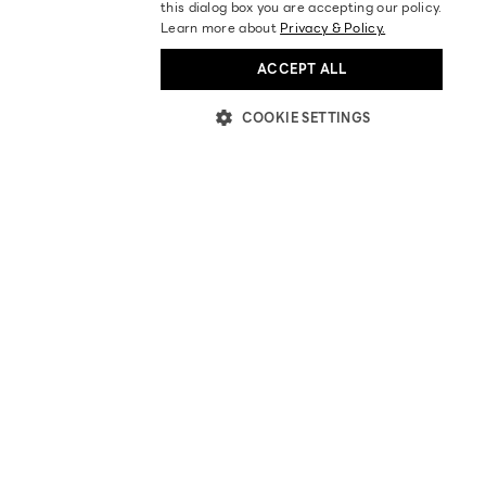
this dialog box you are accepting our policy.
Learn more about
Privacy & Policy.
ACCEPT ALL
COOKIE SETTINGS
ABOUT US
STORES LOCATION
BECOME OUR PARTNER
INVESTOR RELATIONS
BLOGS
NEWS & ACTIVITIES
HELP
AFFILIATES
FAQ
ORDER TRACKING
RETURN / EXCHANGE POLICY
POLICIES
PRIVACY POLICY
TERM OF SERVICE