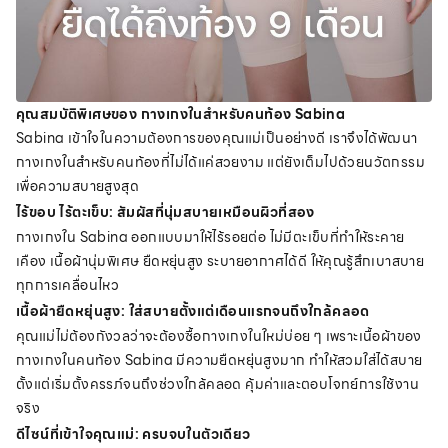
คุณสมบัติพิเศษของ กางเกงในสำหรับคนท้อง Sabina
Sabina เข้าใจในความต้องการของคุณแม่เป็นอย่างดี เราจึงได้พัฒนา
กางเกงในสำหรับคนท้องที่ไม่ได้แค่สวยงาม แต่ยังเต็มไปด้วยนวัตกรรม
เพื่อความสบายสูงสุด
ไร้ขอบ ไร้ตะเข็บ: สัมผัสที่นุ่มสบายเหมือนผิวที่สอง
กางเกงใน Sabina ออกแบบมาให้ไร้รอยต่อ ไม่มีตะเข็บที่ทำให้ระคาย
เคือง
เนื้อผ้านุ่มพิเศษ ยืดหยุ่นสูง ระบายอากาศได้ดี ให้คุณรู้สึกเบาสบาย
ทุกการเคลื่อนไหว
เนื้อผ้ายืดหยุ่นสูง: ใส่สบายตั้งแต่เดือนแรกจนถึงใกล้คลอด
คุณแม่ไม่ต้องกังวลว่าจะต้องซื้อกางเกงในใหม่บ่อย ๆ เพราะเนื้อผ้าของ
กางเกงในคนท้อง Sabina มีความยืดหยุ่นสูงมาก ทำให้สวมใส่ได้สบาย
ตั้งแต่เริ่มตั้งครรภ์จนถึงช่วงใกล้คลอด คุ้มค่าและตอบโจทย์การใช้งาน
จริง
ดีไซน์ที่เข้าใจคุณแม่: ครบจบในตัวเดียว