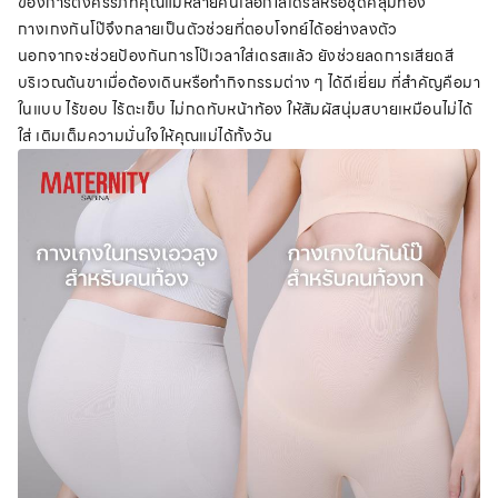
ของการตั้งครรภ์ที่คุณแม่หลายคนเลือกใส่เดรสหรือชุดคลุมท้อง
กางเกงกันโป๊จึงกลายเป็นตัวช่วยที่ตอบโจทย์ได้อย่างลงตัว
นอกจากจะช่วยป้องกันการโป๊เวลาใส่เดรสแล้ว ยังช่วยลดการเสียดสี
บริเวณต้นขาเมื่อต้องเดินหรือทำกิจกรรมต่าง ๆ ได้ดีเยี่ยม ที่สำคัญคือมา
ในแบบ ไร้ขอบ ไร้ตะเข็บ ไม่กดทับหน้าท้อง ให้สัมผัสนุ่มสบายเหมือนไม่ได้
ใส่ เติมเต็มความมั่นใจให้คุณแม่ได้ทั้งวัน