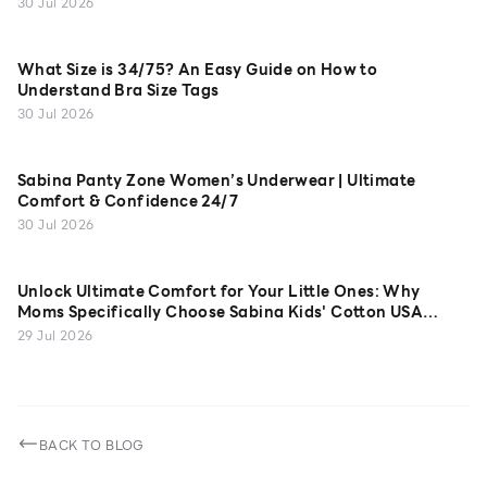
30 Jul 2026
What Size is 34/75? An Easy Guide on How to
Understand Bra Size Tags
30 Jul 2026
Sabina Panty Zone Women’s Underwear | Ultimate
Comfort & Confidence 24/7
30 Jul 2026
Unlock Ultimate Comfort for Your Little Ones: Why
Moms Specifically Choose Sabina Kids' Cotton USA
Camisoles
29 Jul 2026
BACK TO BLOG