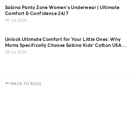
Sabina Panty Zone Women’s Underwear | Ultimate
Comfort & Confidence 24/7
30 Jul 2026
Unlock Ultimate Comfort for Your Little Ones: Why
Moms Specifically Choose Sabina Kids' Cotton USA
Camisoles
29 Jul 2026
BACK TO BLOG