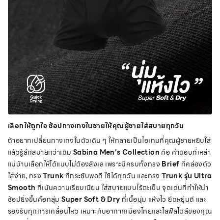
เลือกให้ถูกใจ ช้อปกางเกงในชายให้คุณผู้ชายใส่สบายทุกวัน
ถ้าอยากเปลี่ยนกางเกงในตัวเดิม ๆ ให้กลายเป็นไอเทมที่คุณผู้ชายหยิบใส่
แล้วรู้สึกสบายกว่าเดิม
Sabina Men’s Collection
คือ คำตอบที่เหล่า
แม่บ้านเลือกให้ได้แบบไม่ต้องลังเล เพราะมีครบทั้งทรง
Brief
ที่คล่องตัว
ใส่ง่าย, ทรง
Trunk
ที่กระชับพอดี ใช้ได้ทุกวัน และทรง
Trunk รุ่น Ultra
Smooth
ที่เน้นความเรียบเนียน ใส่สบายแบบไร้ตะเข็บ จุดเด่นที่ทำให้น่า
ช้อปยิ่งขึ้นคือกลุ่ม
Super Soft & Dry
ที่เนื้อนุ่ม แห้งไว ยืดหยุ่นดี และ
รองรับทุกการเคลื่อนไหว เหมาะกับอากาศเมืองไทยและไลฟ์สไตล์ของคุณ