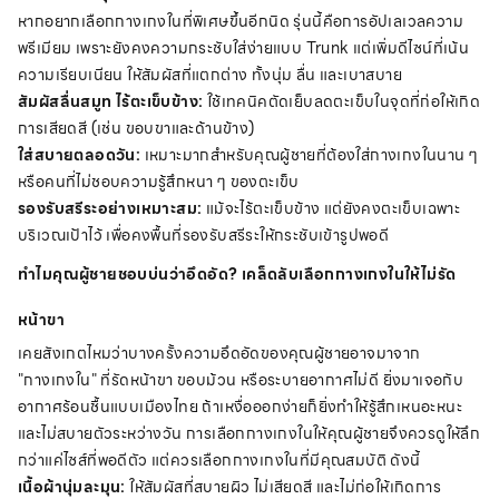
หากอยากเลือกกางเกงในที่พิเศษขึ้นอีกนิด รุ่นนี้คือการอัปเลเวลความ
พรีเมียม เพราะยังคงความกระชับใส่ง่ายแบบ Trunk แต่เพิ่มดีไซน์ที่เน้น
ความเรียบเนียน ให้สัมผัสที่แตกต่าง ทั้งนุ่ม ลื่น และเบาสบาย
สัมผัสลื่นสมูท ไร้ตะเข็บข้าง:
ใช้เทคนิคตัดเย็บลดตะเข็บในจุดที่ก่อให้เกิด
การเสียดสี (เช่น ขอบขาและด้านข้าง)
ใส่สบายตลอดวัน:
เหมาะมากสำหรับคุณผู้ชายที่ต้องใส่กางเกงในนาน ๆ
หรือคนที่ไม่ชอบความรู้สึกหนา ๆ ของตะเข็บ
รองรับสรีระอย่างเหมาะสม:
แม้จะไร้ตะเข็บข้าง แต่ยังคงตะเข็บเฉพาะ
บริเวณเป้าไว้ เพื่อคงพื้นที่รองรับสรีระให้กระชับเข้ารูปพอดี
ทำไมคุณผู้ชายชอบบ่นว่าอึดอัด? เคล็ดลับเลือกกางเกงในให้ไม่รัด
หน้าขา
เคยสังเกตไหมว่าบางครั้งความอึดอัดของคุณผู้ชายอาจมาจาก
"กางเกงใน" ที่รัดหน้าขา ขอบม้วน หรือระบายอากาศไม่ดี ยิ่งมาเจอกับ
อากาศร้อนชื้นแบบเมืองไทย ถ้าเหงื่อออกง่ายก็ยิ่งทำให้รู้สึกเหนอะหนะ
และไม่สบายตัวระหว่างวัน การเลือกกางเกงในให้คุณผู้ชายจึงควรดูให้ลึก
กว่าแค่ไซส์ที่พอดีตัว แต่ควรเลือกกางเกงในที่มีคุณสมบัติ ดังนี้
เนื้อผ้านุ่มละมุน:
ให้สัมผัสที่สบายผิว ไม่เสียดสี และไม่ก่อให้เกิดการ