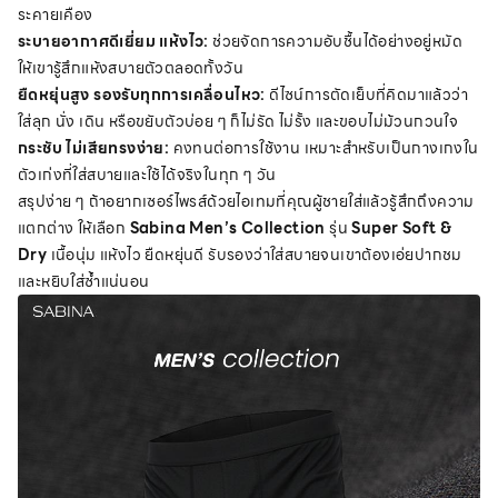
ระคายเคือง
ระบายอากาศดีเยี่ยม แห้งไว:
ช่วยจัดการความอับชื้นได้อย่างอยู่หมัด
ให้เขารู้สึกแห้งสบายตัวตลอดทั้งวัน
ยืดหยุ่นสูง รองรับทุกการเคลื่อนไหว:
ดีไซน์การตัดเย็บที่คิดมาแล้วว่า
ใส่ลุก นั่ง เดิน หรือขยับตัวบ่อย ๆ ก็ไม่รัด ไม่รั้ง และขอบไม่ม้วนกวนใจ
กระชับ ไม่เสียทรงง่าย:
คงทนต่อการใช้งาน เหมาะสำหรับเป็นกางเกงใน
ตัวเก่งที่ใส่สบายและใช้ได้จริงในทุก ๆ วัน
สรุปง่าย ๆ ถ้าอยากเซอร์ไพรส์ด้วยไอเทมที่คุณผู้ชายใส่แล้วรู้สึกถึงความ
แตกต่าง ให้เลือก
Sabina Men’s Collection
รุ่น
Super Soft &
Dry
เนื้อนุ่ม แห้งไว ยืดหยุ่นดี รับรองว่าใส่สบายจนเขาต้องเอ่ยปากชม
และหยิบใส่ซ้ำแน่นอน