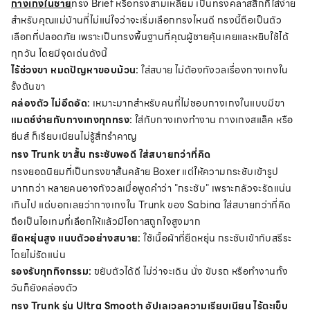
กางเกงในชาย
ทรง Brief หรือทรงสามเหลี่ยม เป็นทรงคลาสสิกที่ใส่ง่าย
สำหรับคุณแม่บ้านที่ไม่แน่ใจว่าจะเริ่มเลือกทรงไหนดี ทรงนี้ถือเป็นตัว
เลือกที่ปลอดภัย เพราะเป็นทรงพื้นฐานที่คุณผู้ชายคุ้นเคยและหยิบใช้ได้
ทุกวัน โดยมีจุดเด่นดังนี้
ไร้ช่วงขา หมดปัญหาขอบม้วน:
ใส่สบาย ไม่ต้องกังวลเรื่องกางเกงใน
รั้งต้นขา
คล่องตัว ไม่อึดอัด:
เหมาะมากสำหรับคนที่ไม่ชอบกางเกงในแบบมีขา
แมตช์ง่ายกับกางเกงทุกทรง:
ใส่กับกางเกงทำงาน กางเกงสแล็ค หรือ
ยีนส์ ก็เรียบเนียนไม่รู้สึกรำคาญ
ทรง Trunk ขาสั้น กระชับพอดี ใส่สบายกว่าที่คิด
ทรงยอดนิยมที่เป็นทรงขาสั้นคล้าย Boxer แต่ให้ความกระชับเข้ารูป
มากกว่า หลายคนอาจกังวลเมื่อพูดคำว่า "กระชับ" เพราะกลัวจะรัดแน่น
เกินไป แต่บอกเลยว่ากางเกงใน Trunk ของ Sabina ใส่สบายกว่าที่คิด
ถือเป็นไอเทมที่เลือกให้แล้วมีโอกาสถูกใจสูงมาก
ยืดหยุ่นสูง แนบตัวอย่างสบาย:
ใช้เนื้อผ้าที่ยืดหยุ่น กระชับเข้ากับสรีระ
โดยไม่รัดแน่น
รองรับทุกกิจกรรม:
ขยับตัวได้ดี ไม่ว่าจะเดิน นั่ง ขับรถ หรือทำงานทั้ง
วันก็ยังคล่องตัว
ทรง Trunk รุ่น Ultra Smooth อัปเลเวลความเรียบเนียน ไร้ตะเข็บ