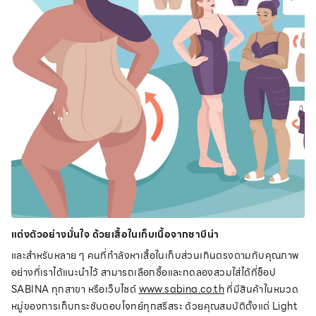
แต่งตัวอย่างมั่นใจ ด้วยเสื้อในเก็บเนื้อจากซาบีน่า
และสำหรับหลาย ๆ คนที่กำลังหาเสื้อในเก็บส่วนเกินตรงตามกับคุณภาพ
อย่างที่เราได้แนะนำไว้ สามารถเลือกซื้อและทดลองสวมใส่ได้ที่ช็อป
SABINA ทุกสาขา หรือเว็บไซต์
www.sabina.co.th
ที่มีสินค้าในหมวด
หมู่ของการเก็บกระชับตอบโจทย์ทุกสรีสระ ด้วยคุณสมบัติตั้งแต่ Light