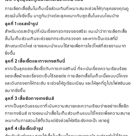
การเลือกเสื้อชั้นในเก็บเนื้อส่วนเกินที่เหมาะสมจะช่วยให้ทุกลุคของคุณดู
สวยมั่นใจยิ่งขึ้น มาดูกันว่าแต่ละลุคเหมาะกับชุดชั้นในแบบไหนบ้าง
ลุคที่ 1 เดรสเข้ารูป
สำหรับเดรสเข้ารูปที่เน้นเรื่องทรดทรงของสรีระ แนะนำว่าการเลือกเสื้อ
ชั้นในเก็บส่วนเกินจะช่วยยกกระชับทรวงอก และหากเป็นเดรสที่มี
ลักษณะเปิดไหล่ เราขอแนะนำแบบไร้สายเพื่อการโชว์ไหล่ที่สวยงามมาก
ยิ่งขึ้น
ลุคที่ 2 เสื้อเชิ้ตและกางเกงสกินนี่
หากเป็นลุคของเสื้อเชิ๊ตกับกางเกงสกินนี่ ที่จะเน้นเรื่องความเรียบร้อย
ของเสื้อผ้าและเรื่องตะเข็บไร้รอยต่อ การเลือกเสื้อในเก็บเนื้อแบบมีโครง
และดันทรงอกให้กระชับ จะช่วยให้ดูเรียบเนียน และให้ลุคที่ดูโปรโฟสชันนอ
ลมากยิ่งขึ้น
ลุคที่ 3 เสื้อยืดกางเกงยีนส์
หากเป็นลุควันธรรมดาที่เน้นความสบายและความเรียบง่ายอย่างเสื้อยืด
กางเกงยีนส์ เราขอแนะนำเสื้อในเก็บส่วนเกินแบบไร้โครงเพื่อความสบาย
เหมาะกับการสวมใส่ทั้งวันแต่ยังช่วยให้สรีระยังคงเป๊ะ เอาอยู่
ลุคที่ 4 เสื้อเชิ้ตเข้ารูป