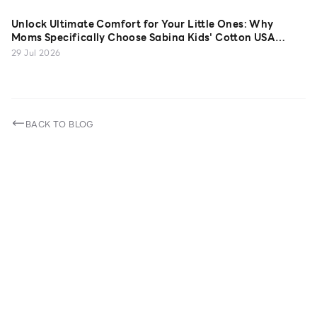
Unlock Ultimate Comfort for Your Little Ones: Why
Moms Specifically Choose Sabina Kids' Cotton USA
Camisoles
29 Jul 2026
BACK TO BLOG