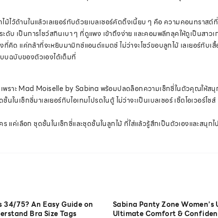
้ไว้ด้านในแล้วเลเยอร์ทับด้วยเบลเซอร์คัตติ้งเนี้ยบ ๆ คือ ความคอนทราสต์ที่
ดับ เป็นการโชว์สกินเบา ๆ ที่ดูแพง เข้าถึงง่าย และคอมพลีทลุคให้ดูเป็นสาวเก
่างที่คิด แค่กล้าที่จะหยิบมามิกซ์แอนด์แมตช์ ไม่ว่าจะโชว์ขอบลูกไม้ เลเยอร์ทับเสื
ในแบบฉบับของตัวเองได้เต็มที่
ค่ะ เพราะ Mad Moiselle by Sabina พร้อมปลดล็อกความเซ็กซี่ในตัวคุณให้สนุก 
้นในเซ็กซี่มาเลเยอร์กับไอเทมโปรดในตู้ ไม่ว่าจะเป็นเบลเซอร์ เชิ้ตโอเวอร์ไซส์ คาร
ร แค่เลือก ชุดชั้นในเซ็กซี่และชุดชั้นในลูกไม้ ที่ใส่แล้วรู้สึกเป็นตัวเองและสน
is 34/75? An Easy Guide on
Sabina Panty Zone Women’s 
erstand Bra Size Tags
Ultimate Comfort & Confiden