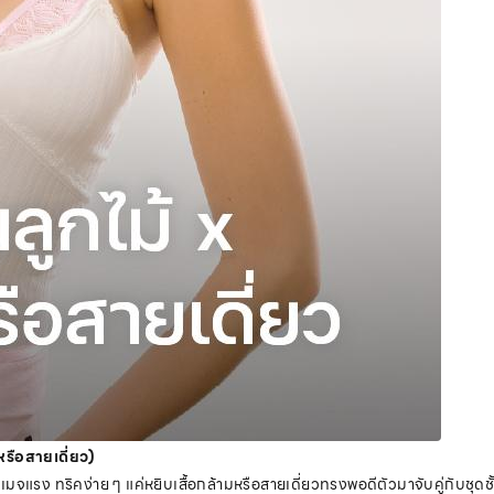
หรือสายเดี่ยว)
าเมจแรง ทริคง่าย ๆ แค่หยิบเสื้อกล้ามหรือสายเดี่ยวทรงพอดีตัวมาจับคู่กับชุดชั