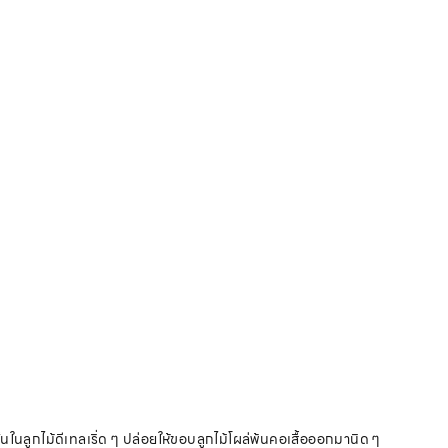
้นในลูกไม้ดีเทลเริ่ด ๆ ปล่อยให้ขอบลูกไม้โผล่พ้นคอเสื้อออกมานิด ๆ