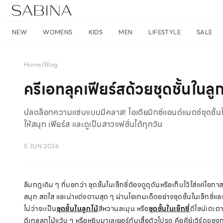
NEW
WOMENS
KIDS
MEN
LIFESTYLE
SALE
Home
/
Blog
ครีเอทลุคเฟียร์สด้วยชุดชั้นในลู
ปลดล็อกความแซ่บแบบมีคลาส! ไอเดียมิกซ์แอนด์แมตช์ชุดชั้นในเซ็
ให้สนุก เฟียร์ส และดูเป็นสาวแฟชั่นได้ทุกวัน
5 JUN 2026
ลืมกฎเดิม ๆ ที่บอกว่า ชุดชั้นในเซ็กซี่ต้องดูดุดันหรือเก็บไว้ใส่แค่
สนุก สดใส และน่าแต่งตามสุด ๆ ผ่านไอเทมเด็ดอย่างชุดชั้นในเซ็กซี่และชุ
ไม่ว่าจะเป็น
ชุดชั้นในลูกไม้
สีหวานละมุน หรือ
ชุดชั้นในเซ็กซี่
ดีไซน์เตะต
ดีเทลลูกไม้แว้บ ๆ หรือหยิบมาเลเยอร์ทับเสื้อตัวโปรด คือคีย์เวิร์ดของ