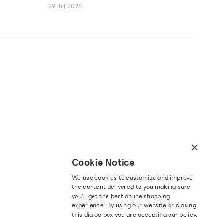
Sabina Kids' Cotton USA Camisoles
29 Jul 2026
×
Cookie Notice
We use cookies to customize and improve
the content delivered to you making sure
you‘ll get the best online shopping
experience. By using our website or closing
this dialog box you are accepting our policy.