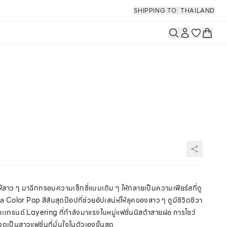
SHIPPING TO: THAILAND
ให้สาว ๆ มาฉีกกรอบความเซ็กซี่แบบเดิม ๆ ให้กลายเป็นความเฟียร์สที่ดู
ทล Color Pop สีสันสุดป๊อปที่ช่วยอัปเสน่ห์ให้ลุคของสาว ๆ ดูมีชีวิตชีวา
เทรนด์ Layering ที่กำลังมาแรงในหมู่แฟชั่นนิสต้าสายฝอ การโชว์
ดูเป็นสาวแฟชั่นที่มั่นใจในตัวเองขั้นสุด