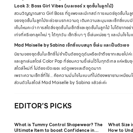
Look 3: Boss Girl Vibes (เบลเซอร์ x ชุดชั้นในลูกไม้)
สวมวิญญาณสาว Girl Boss ที่ดูแพงและมีเทสต์ การแมตช์ชุดชั้นในลูกไม
ของชุดชั้นในลูกไม้จะช่วยเบรกความดุ เติมความละมุนและเซ็กซี่แบบมีระ
เห็นไหมคะว่า การสไตลิ่งชุดชั้นในเซ็กซี่และชุดชั้นในลูกไม้ ไม่ได้ยากอย
เก่งที่ครีเอทลุคใหม่ ๆ ได้ทุกวัน เซ็กซี่เบา ๆ ขี้เล่นหน่อย ๆ และมั่นใจ
Mad Moiselle by Sabina เซ็กซี่แบบสนุก ขี้เล่น และเป็นตัวเอง
นิยามของชุดชั้นในเซ็กซี่ไม่จำเป็นต้องดูดุดันหรือเข้าถึงยากเสมอไป
และลูกเล่นสไตล์ Color Pop ที่ซ่อนความขี้เล่นไว้ในทุกดีเทล แค่หยิบชุดชั
สไตล์ใหม่ที่ ไม่ต้องเปิดเยอะ แต่ดูแพงและดึงดูดมาก
เพราะความเซ็กซี่ที่ใช่... คือความมั่นใจในแบบที่ไม่ต้องพยายามเหมือนใค
ส่วนตัวในสไตล์ Mad Moiselle by Sabina แล้วล่ะค่ะ
EDITOR’S PICKS
What is Tummy Control Shapewear? The
What Size 
Ultimate Item to boost Confidence in
How to Und