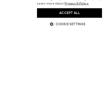
Learn more about
Privacy & Policy.
ACCEPT ALL
COOKIE SETTINGS
SABINA FAREAST COMPANY LIMITED
12 ARUN AMARIN RD, ARUN AMARIN
BANGKOK NOI, BANGKOK 10700
TEL: +66 2 422 9430
EMAIL: CRM@SABINA.CO.TH