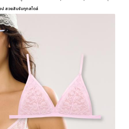
ป๊อป สวยสับรับทุกสไตล์