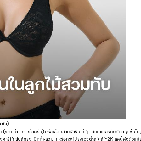
วมทับ)
 (ขาว ดำ เทา หรือครีม) หรือเสื้อกล้ามผ้าริบเก๋ ๆ แล้วเลเยอร์ทับด้วยชุดชั้นใน
คาร์โก้ ยีนส์ทรงแบ็กกี้หลวม ๆ หรือกระโปรงเอวต่ำสไตล์ Y2K ลุคนี้คือตัวแม่สา