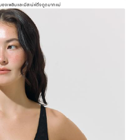
ยว่ามองเพลินและมีสเน่ห์ดึงดูดมากแม่