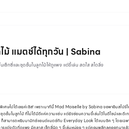
กไม้ แมตช์ได้ทุกวัน | Sabina
กซี่และชุดชั้นในลูกไม้ให้ดูแพง แต่ขี้เล่น สดใส สไตลิ่ง
โอกาสพิเศษไปได้เลยค่ะซิส! เพราะนาทีนี้ Mad Moiselle by Sabina ขอพาอินสไปร์
ดชั้นในลูกไม้ ที่ไม่ได้มีดีแค่ความแซ่บ แต่ยังซ่อนความขี้เล่นไว้ในดีไซน์และดีเ
า ก็สามารถหยิบมามิกซ์แอนด์แมตช์กับ Everyday Look ได้แบบชิค ๆ โดยเฉพาะ
การแต่งตัวที่ดูแพง มีคลาส เซ็กซี่นิด ๆ ขี้เล่นหน่อย ๆ แต่คอมพลีทลุคออกมาแล้ว