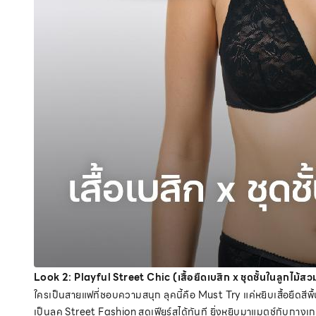
Look 2: Playful Street Chic (เสื้อยืดเบสิก x ชุดชั้นในลูกไม้ส
ใครเป็นสายแฟที่ชอบความสนุก ลุคนี้คือ Must Try แค่หยิบเสื้อยืดสีพื้น
เป็นลุค Street Fashion สุดเฟียร์สได้ทันที ยิ่งหยิบมาแมตช์กับกางเกง