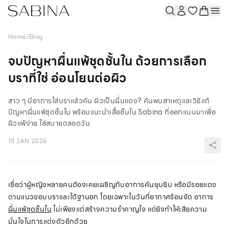
Home
/
Blog
จบปัญหาผื่นแพ้ชุดชั้นใน ด้วยการเลือก
บราที่ใช่ อ่อนโยนต่อผิว
สาว ๆ มีอาการใส่บราแล้วคัน ผิวเป็นผื่นแดง? ค้นพบสาเหตุและวิธีแก้
ปัญหาผื่นแพ้ชุดชั้นใน พร้อมแนะนำเสื้อชั้นใน Sabina ที่ออกแบบมาเพื่อ
ผิวแพ้ง่าย ใส่สบายตลอดวัน
15 JAN 2026
เชื่อว่าผู้หญิงหลายคนต้องเคยเผชิญกับอาการคันยุบยิบ หรือมีรอยแดง
ตามแนวขอบบราและใต้ฐานอก โดยเฉพาะในวันที่อากาศร้อนจัด อาการ
ผื่นแพ้ชุดชั้นใน
ไม่เพียงแต่สร้างความรำคาญใจ แต่ยังทำให้เสียความ
มั่นใจในการแต่งตัวอีกด้วย