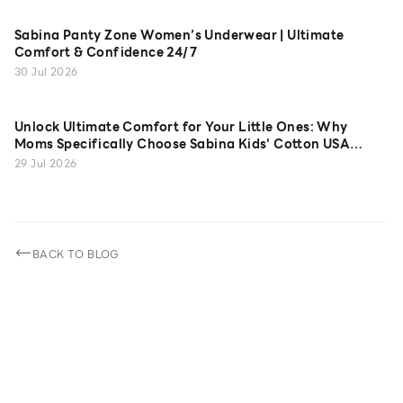
Sabina Panty Zone Women’s Underwear | Ultimate
Comfort & Confidence 24/7
30 Jul 2026
Unlock Ultimate Comfort for Your Little Ones: Why
Moms Specifically Choose Sabina Kids' Cotton USA
Camisoles
29 Jul 2026
BACK TO BLOG