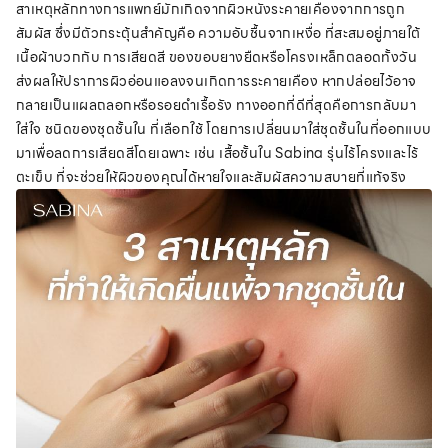
สาเหตุหลักทางการแพทย์มักเกิดจากผิวหนังระคายเคืองจากการถูก
สัมผัส ซึ่งมีตัวกระตุ้นสำคัญคือ ความอับชื้นจากเหงื่อ ที่สะสมอยู่ภายใต้
เนื้อผ้าบวกกับ การเสียดสี ของขอบยางยืดหรือโครงเหล็กตลอดทั้งวัน
ส่งผลให้ปราการผิวอ่อนแอลงจนเกิดการระคายเคือง หากปล่อยไว้อาจ
กลายเป็นแผลถลอกหรือรอยดำเรื้อรัง ทางออกที่ดีที่สุดคือการกลับมา
ใส่ใจ ชนิดของชุดชั้นใน ที่เลือกใช้ โดยการเปลี่ยนมาใส่ชุดชั้นในที่ออกแบบ
มาเพื่อลดการเสียดสีโดยเฉพาะ เช่น เสื้อชั้นใน Sabina รุ่นไร้โครงและไร้
ตะเข็บ ที่จะช่วยให้ผิวของคุณได้หายใจและสัมผัสความสบายที่แท้จริง