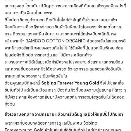
สบายสูงสุด โดยเน้นแก้ปัญหาการระคายเคืองที่ต้นเหตุ เพื่อดูแลผิวหนังที่
บอบบางเป็นพิเศษโดยเฉพาะ
ดีไซน์ตะเข็บอยู่ด้านนอก ถือเป็นไฮไลท์สำคัญที่ตั้งใจออกแบบมาเพื่อ
ป้องกันการเสียดสีระหว่างตะเข็บผ้ากับผิวหนังโดยตรง ช่วยลดโอกาส
การเกิดรอยแดงและผื่นคันตามแนวขอบบราได้อย่างมีประสิทธิภาพ
ผลิตจากผ้า BAMBOO COTTON ORGANIC คัดสรรเส้นใยธรรมชาติ
จากฝ้ายออร์แกนิกผสมผสานกับใยไผ่ ให้สัมผัสที่นุ่มนวลเป็นพิเศษ อ่อน
โยนต่อผิวที่ไวต่อการกระตุ้น และไม่มีสารเคมีตกค้าง
ระบายอากาศได้ดีเยี่ยม: เนื้อผ้ามีความโปร่งสบาย ช่วยระบายความร้อน
และความชื้นออกจากผิวได้อย่างรวดเร็ว ลดการสะสมของเหงื่ออันเป็น
สาเหตุหลักของอาการ ผื่นแพ้ชุดชั้นใน
ด้วยคุณสมบัติเหล่านี้
Sabina Forever Young
Gold
จึงไม่ใช่แค่เสื้อ
ชั้นในทั่วไป แต่เป็นเหมือนเกราะป้องกันผิวที่มอบความนุ่มสบาย ให้สาว ๆ
ที่มีผิวระคายเคืองง่ายกลับมามีความสุขกับการสวมใส่ชุดชั้นในได้ตลอด
ทั้งวัน
ถึงเวลาบอกลาความทรมาน แล้วมาเริ่มต้นดูแลผิวให้แฮปปี้ไปกับเรา
เพราะผิวที่บอบบางต้องการการดูแลเป็นพิเศษ Sabina
Foreveryoung
Gold
จึงไม่ใช่แค่เสื้อชั้นในทั่วไป แต่ยังช่วยถนอมผิว