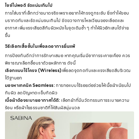
ไซซ์ไม่พอดี รัดแน่นเกินไป
การใส่บราที่เล็กกว่าขนาดจริงเพราะอยากให้ทรงดูกระชับ ยิ่งทำให้ขอบ
บรากดทับและรัดแน่นจนเกินไป ขัดขวางการไหลเวียนของเลือดและ
อากาศ เพิ่มแรงเสียดสีกับผิวหนังในจุดเดิมซ้ำ ๆ ทำให้ผิวอักเสบได้ง่าย
ขึ้น
วิธีเลือกเสื้อชั้นในเพื่อลดอาการผื่นแพ้
การป้องกันดีกว่าการรักษาเสมอ หากคุณเริ่มมีอาการระคายเคือง ควร
พิจารณาเลือกซื้อบราด้วยหลักการ ดังนี้
เลือกแบบไร้โครง (Wireless)
เพื่อลดจุดกดทับและแรงเสียดสีบริเวณ
ใต้ฐานอก
มองหาเทคนิค Seamless:
การทอแบบไร้รอยต่อช่วยให้เนื้อผ้าเนียนไป
กับผิว ลดปัญหาตะเข็บกัดผิว
เนื้อผ้าต้องระบายอากาศได้ดี:
เลือกผ้าที่มีนวัตกรรมการระบายความ
ร้อน หรือผ้าใยธรรมชาติที่ให้สัมผัสนุ่มนวล