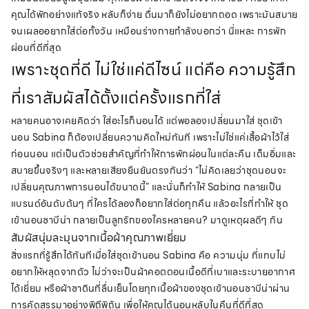
คุณได้พักอย่างแท้จริง หลับก็ง่าย ตื่นมาก็ยังไม่อยากถอด เพราะมันสบาย
จนเผลออยากใส่ต่อทั้งวัน เหมือนร่างกายกำลังบอกว่า นี่แหละ การพัก
ผ่อนที่ดีที่สุด
เพราะชุดที่ดี ไม่ใช่แค่ดีไซน์ แต่คือ ความรู้สึก
ที่เราสัมผัสได้ตั้งแต่ครั้งแรกที่ใส่
หลายคนอาจเคยคิดว่า ใส่อะไรก็นอนได้ แต่พอลองเปลี่ยนมาใส่ ชุดเข้า
นอน Sabina ก็ต้องเปลี่ยนความคิดใหม่ทันที เพราะไม่ใช่แค่เสื้อผ้าไว้ใส่
ก่อนนอน แต่เป็นตัวช่วยสำคัญที่ทำให้การพักผ่อนในแต่ละคืน เต็มอิ่มและ
สบายขึ้นจริงๆ และหลายเสียงยืนยันตรงกันว่า “ไม่คิดเลยว่าชุดนอนจะ
เปลี่ยนคุณภาพการนอนได้ขนาดนี้” และนั่นก็ทำให้ Sabina กลายเป็น
แบรนด์อันดับต้นๆ ที่ใครได้ลองก็อยากใส่ต่อทุกคืน แล้วอะไรที่ทำให้ ชุด
เข้านอนซาบีน่า กลายเป็นลูกรักของใครหลายคน? มาดูเหตุผลดีๆ กัน
สัมผัสนุ่มละมุนจากเนื้อผ้าคุณภาพเยี่ยม
สิ่งแรกที่รู้สึกได้ทันทีเมื่อใส่ชุดเข้านอน Sabina คือ ความนุ่ม ที่แทบไม่
อยากให้หลุดจากตัว ไม่ว่าจะเป็นผ้าคอตตอนเนื้อดีที่เบาและระบายอากาศ
ได้เยี่ยม หรือผ้าซาตินที่ลื่นเย็นโดยทุกเนื้อผ้าของชุดเข้านอนซาบีน่าผ่าน
การคัดสรรมาอย่างพิถีพิถัน เพื่อให้คุณได้นอนหลับในคืนที่ดีที่สุด