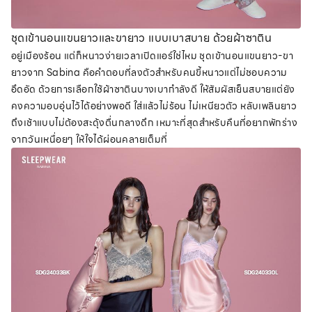
ชุดเข้านอนแขนยาวและขายาว แบบเบาสบาย ด้วยผ้าซาติน
อยู่เมืองร้อน แต่ก็หนาวง่ายเวลาเปิดแอร์ใช่ไหม ชุดเข้านอนแขนยาว-ขา
ยาวจาก Sabina คือคำตอบที่ลงตัวสำหรับคนขี้หนาวแต่ไม่ชอบความ
อึดอัด ด้วยการเลือกใช้ผ้าซาตินบางเบากำลังดี ให้สัมผัสเย็นสบายแต่ยัง
คงความอบอุ่นไว้ได้อย่างพอดี ใส่แล้วไม่ร้อน ไม่เหนียวตัว หลับเพลินยาว
ถึงเช้าแบบไม่ต้องสะดุ้งตื่นกลางดึก เหมาะที่สุดสำหรับคืนที่อยากพักร่าง
จากวันเหนื่อยๆ ให้ใจได้ผ่อนคลายเต็มที่