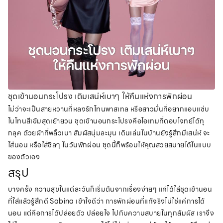
ชุดเข้านอนกระโปรง เติมเสน่ห์เบาๆ ให้คืนแห่งการพักผ่อน
ไม่ว่าจะเป็นสายหวานที่หลงรักโทนพาสเทล หรือสาวมั่นที่อยากแอบแซ่บ
ในโทนสีเข้มสุดเย้ายวน ชุดเข้านอนกระโปรงคือไอเทมที่ตอบโจทย์ได้ทุ
กลุค ด้วยผ้าที่พลิ้วเบา สัมผัสนุ่มละมุน เดินเล่นในบ้านยังรู้สึกมีเสน่ห์ จะ
ใส่นอน หรือใส่ชิลๆ ในวันพักผ่อน ชุดนี้ก็พร้อมให้คุณสวยสบายได้ในแบบ
ของตัวเอง
สรุป
บางครั้ง ความสุขในแต่ละวันก็เริ่มต้นจากเรื่องง่ายๆ แค่ได้ใส่ชุดเข้านอน
ที่ใส่แล้วรู้สึกดี Sabina เข้าใจดีว่า การพักผ่อนที่แท้จริงไม่ใช่แค่การได้
นอน แต่คือการได้ปล่อยตัว ปล่อยใจ ไปกับความสบายในทุกสัมผัส เราจึง