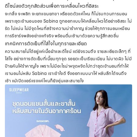
ดีไซน์ลงตัวทุกสัดส่วนเพื่อการเคลื่อนไหวที่อิสระ
จะกลิ้ง จะพลิก จะยกแขนยกขา หรือขดตัวแค่ไหน ก็ไม่รบกวนการนอน
เพราะชุดเข้านอนของ Sabina ถูกออกแบบให้เคลื่อนไหวได้อย่างอิสระ ไม่
รัด ไม่แน่น ไม่มีจุดไหนที่สร้างความน่ารำคาญ ช่วยให้ทุกการนอนเหมือน
การรีชาร์จพลังอย่างแท้จริง พร้อมตื่นเช้ามาด้วยความรู้สึกสดชื่น
เทคนิคการตัดเย็บที่ใส่ใจในทุกรายละเอียด
ความสบายไม่ได้อยู่แค่เนื้อผ้าและดีไซน์ แต่ยังรวมถึง รายละเอียดเล็กๆ ที่
ใส่ใจ อย่างการตัดเย็บที่เนี๊ยบทุกจุด รอยตะเข็บเรียบเนียน ไม่บาดผิว ไม่มี
ป้ายคันให้รำคาญใจ เพราะไม่มีอะไรน่าหงุดหงิดไปกว่าชุดเข้านอนที่ทำให้
เรานอนไม่หลับ Sabina เราเข้าใจดี จึงออกแบบมาให้ หลับลึกได้จนถึง
เช้า แม้เปิดแอร์แรงแค่ไหนก็ยังอุ่นและสบายใจ