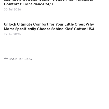
Comfort & Confidence 24/7
30 Jul 2026
Unlock Ultimate Comfort for Your Little Ones: Why
Moms Specifically Choose Sabina Kids' Cotton USA
Camisoles
29 Jul 2026
BACK TO BLOG