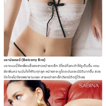
บราบัลคอนี่ (Balcony Bra)
บราแบบนี้คือเพื่อนซี้ของสาวหน้าอกเล็ก ดีไซน์ที่ยกเต้าให้ดูเต็มขึ้น แถม
ยังเพิ่มความมั่นใจให้กับทุกลุค หน้าอกจะดูโดดเด่นและมีมิติมากขึ้น สวย
ปังโดยไม่ต้องพยายามเยอะ สายหน้าอกเล็กต้องมีติดตู้ไว้เลย