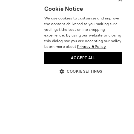
Cookie Notice
We use cookies to customize and improve
the content delivered to you making sure
you‘ll get the best online shopping
experience. By using our website or closing
this dialog box you are accepting our policy.
Learn more about
Privacy & Policy.
ACCEPT ALL
COOKIE SETTINGS
ABOUT US
STORES LOCATION
BECOME OUR PARTNER
INVESTOR RELATIONS
BLOGS
NEWS & ACTIVITIES