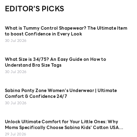
EDITOR’S PICKS
What is Tummy Control Shapewear? The Ultimate Item
to boost Confidence in Every Look
30 Jul 2026
What Size is 34/75? An Easy Guide on How to
Understand Bra Size Tags
30 Jul 2026
Sabina Panty Zone Women’s Underwear | Ultimate
Comfort & Confidence 24/7
30 Jul 2026
Unlock Ultimate Comfort for Your Little Ones: Why
Moms Specifically Choose Sabina Kids' Cotton USA
Camisoles
29 Jul 2026