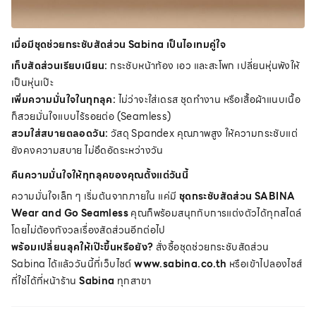
เมื่อมีชุดช่วยกระชับสัดส่วน Sabina เป็นไอเทมคู่ใจ
เก็บสัดส่วนเรียบเนียน:
กระชับหน้าท้อง เอว และสะโพก เปลี่ยนหุ่นพังให้
เป็นหุ่นเป๊ะ
เพิ่มความมั่นใจในทุกลุค:
ไม่ว่าจะใส่เดรส ชุดทำงาน หรือเสื้อผ้าแนบเนื้อ
ก็สวยมั่นใจแบบไร้รอยต่อ (Seamless)
สวมใส่สบายตลอดวัน:
วัสดุ Spandex คุณภาพสูง ให้ความกระชับแต่
ยังคงความสบาย ไม่อึดอัดระหว่างวัน
คืนความมั่นใจให้ทุกลุคของคุณตั้งแต่วันนี้
ความมั่นใจเล็ก ๆ เริ่มต้นจากภายใน แค่มี
ชุดกระชับสัดส่วน SABINA
Wear and Go Seamless
คุณก็พร้อมสนุกกับการแต่งตัวได้ทุกสไตล์
โดยไม่ต้องกังวลเรื่องสัดส่วนอีกต่อไป
พร้อมเปลี่ยนลุคให้เป๊ะขึ้นหรือยัง?
สั่งซื้อชุดช่วยกระชับสัดส่วน
Sabina ได้แล้ววันนี้ที่เว็บไซต์
www.sabina.co.th
หรือเข้าไปลองไซส์
ที่ใช่ได้ที่หน้าร้าน
Sabina
ทุกสาขา