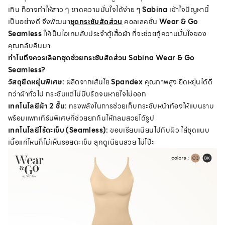
เกิน ก็อาจทำให้สาว ๆ ขาดความมั่นใจได้ง่าย ๆ
Sabina
เข้าใจปัญหานี้
เป็นอย่างดี จึงพัฒนา
ชุดกระชับสัดส่วน
คอลเลคชั่น
Wear & Go
Seamless
ให้เป็นไอเทมลับประจำตู้เสื้อผ้า ที่จะช่วยกู้ความมั่นใจของ
คุณกลับคืนมา
ทำไมถึงควรเลือกชุดช่วยกระชับสัดส่วน Sabina Wear & Go
Seamless?
วัสดุยืดหยุ่นพิเศษ:
ผลิตจากเส้นใย
Spandex
คุณภาพสูง ยืดหยุ่นได้ดี
กว่าผ้าทั่วไป กระชับแต่ไม่บีบรัดจนหายใจไม่ออก
เทคโนโลยีผ้า 2 ชั้น:
ทรงพลังในการช่วยเก็บกระชับหน้าท้องให้แบนราบ
พร้อมแพทเทิร์นพิเศษที่ช่วยยกก้นให้กลมสวยได้รูป
เทคโนโลยีไร้ตะเข็บ (Seamless):
ขอบเรียบเนียนไปกับผิว ใส่ชุดแนบ
เนื้อแค่ไหนก็ไม่เห็นรอยตะเข็บ ลุคดูเนียนสวย ไม่โป๊ะ