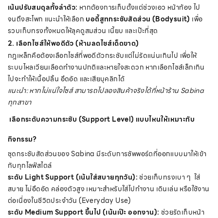
เน้นปรับสมดุลทั้งลำตัว:
หากต้องการเก็บตั้งแต่ช่วงเอว หน้าท้อง ไป
จนถึงสะโพก แนะนำให้เลือก
บอดี้สูทกระชับสัดส่วน (Bodysuit)
เพื่อ
รวบเก็บทรงทั้งหมดให้ลุคดูสมส่วน เนี้ยบ และเป๊ะที่สุด
2. เลือกไซส์ให้พอดีตัว (ห้ามลดไซส์เด็ดขาด)
กฎเหล็กคือต้องเลือกไซส์ที่พอดีตัวกระชับแต่ไม่รัดแน่นเกินไป เพื่อให้
ระบบไหลเวียนเลือดทำงานปกติและหายใจสะดวก หากเลือกไซส์เล็กเกิน
ไปจะทำให้เนื้อปลิ้น อึดอัด และเสียบุคลิกได้
แนะนำ: หากไม่แน่ใจไซส์ สามารถไปลองสินค้าจริงได้ที่หน้าร้าน Sabina
ทุกสาขา
เลือกระดับความกระชับ (Support Level) แบบไหนให้เหมาะกับ
กิจกรรม?
ชุดกระชับสัดส่วนของ Sabina มีระดับการซัพพอร์ตที่ออกแบบมาให้เข้า
กับทุกไลฟ์สไตล์
ระดับ Light Support (เน้นใส่สบายทุกวัน):
ช่วยเก็บทรงเบา ๆ ใส่
สบาย ไม่อึดอัด คล่องตัวสูง เหมาะสำหรับใส่ไปทำงาน เดินเล่น หรือใช้งาน
ต่อเนื่องในชีวิตประจำวัน (Everyday Use)
ระดับ Medium Support ขึ้นไป (เน้นเป๊ะ ออกงาน):
ช่วยรัดเก็บหน้า