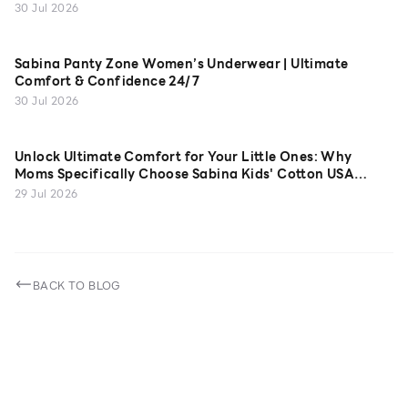
30 Jul 2026
Sabina Panty Zone Women’s Underwear | Ultimate
Comfort & Confidence 24/7
30 Jul 2026
Unlock Ultimate Comfort for Your Little Ones: Why
Moms Specifically Choose Sabina Kids' Cotton USA
Camisoles
29 Jul 2026
BACK TO BLOG