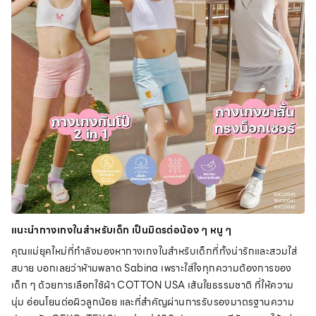
แนะนำกางเกงในสำหรับเด็ก เป็นมิตรต่อน้อง ๆ หนู ๆ
คุณแม่ยุคใหม่ที่กำลังมองหากางเกงในสำหรับเด็กที่ทั้งน่ารักและสวมใส่
สบาย บอกเลยว่าห้ามพลาด Sabina เพราะใส่ใจทุกความต้องการของ
เด็ก ๆ ด้วยการเลือกใช้ผ้า COTTON USA เส้นใยธรรมชาติ ที่ให้ความ
นุ่ม อ่อนโยนต่อผิวลูกน้อย และที่สำคัญผ่านการรับรองมาตรฐานความ