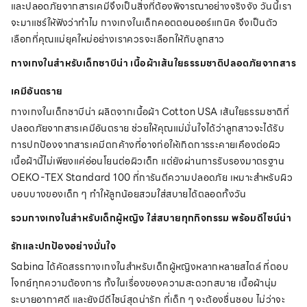
และปลอดภัยจากสารเคมีจึงเป็นสิ่งที่ต้องพิจารณาอย่างจริงจัง วันนี้เรา
จะมาแชร์ให้ฟังว่าทำไม กางเกงในเด็กคอตตอนออร์แกนิค จึงเป็นตัว
เลือกที่คุณแม่ยุคใหม่อย่างเราควรจะเลือกให้กับลูกสาว
กางเกงในสำหรับเด็กซาบีน่า เนื้อผ้าเส้นใยธรรมชาติปลอดภัยจากสาร
เคมีอันตราย
กางเกงในเด็กซาบีน่า ผลิตจากเนื้อผ้า Cotton USA เส้นใยธรรมชาติที่
ปลอดภัยจากสารเคมีอันตราย ช่วยให้คุณแม่มั่นใจได้ว่าลูกสาวจะได้รับ
การปกป้องจากสารเคมีตกค้างที่อาจก่อให้เกิดการระคายเคืองต่อผิว
เนื้อผ้านี้ไม่เพียงแค่อ่อนโยนต่อผิวเด็ก แต่ยังผ่านการรับรองมาตรฐาน
OEKO-TEX Standard 100 ที่การันตีความปลอดภัย เหมาะสำหรับผิว
บอบบางของเด็ก ๆ ทำให้ลูกน้อยสวมใส่สบายได้ตลอดทั้งวัน
รวมกางเกงในสำหรับเด็กผู้หญิง ใส่สบายทุกกิจกรรม พร้อมดีไซน์น่า
รักและปกป้องอย่างมั่นใจ
Sabina ได้คัดสรรกางเกงในสำหรับเด็กผู้หญิงหลากหลายสไตล์ ที่ตอบ
โจทย์ทุกความต้องการ ทั้งในเรื่องของความสะดวกสบาย เนื้อผ้านุ่ม
ระบายอากาศดี และยังมีดีไซน์สุดน่ารัก ที่เด็ก ๆ จะต้องชื่นชอบ ไม่ว่าจะ