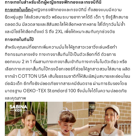
กางเกงในสำหรับเด็กผู้หญิงทรงฟักทองและทรงบิกินี่
กางเกงในเด็ก
ผู้หญิงทรงฟักทองและทรงบิกินี่ ทั้งสองแบบมีความ
ยืดหยุ่นสูง ใส่แล้วสบายตัว พร้อมระบายอากาศได้ดี เด็ก ๆ จึงรู้สึกสบาย
ตลอดวัน มีลวดลายและสีสันสดใสให้เลือกหลากหลาย ใส่ได้ทุกวันไม่ซ้ำ
และมีไซซ์ให้เลือกตั้งแต่ S ถึง 2XL เพื่อให้เหมาะสมกับทุกช่วงวัย
กางเกงในกันโป๊
สำหรับคุณแม่ที่อยากเพิ่มความมั่นใจให้ลูกสาวเวลาวิ่งเล่นหรือทำ
กิจกรรมกลางแจ้ง กางเกงขาสั้นกันโป๊เป็นตัวเลือกที่ดี ด้วยการ
ออกแบบ 2 in 1 ที่ผสานกางเกงขาสั้นเข้ากับกางเกงในในตัวเดียว หรือ
เลือกกางเกงขาสั้นกันโป๊ทรงบ็อกเซอร์ที่ช่วยให้ลูกสาวสวมใส่สบาย ผลิต
จากผ้า COTTON USA เส้นใยธรรมชาติที่ให้สัมผัสนุ่มสบายและอ่อนโยน
ต่อผิวเด็ก อีกทั้งยังปลอดภัยจากสารเคมีอันตราย ผ่านการรับรองโดย
มาตรฐาน OEKO-TEX Standard 100 จึงมั่นใจได้ในความปลอดภัย
และคุณภาพ