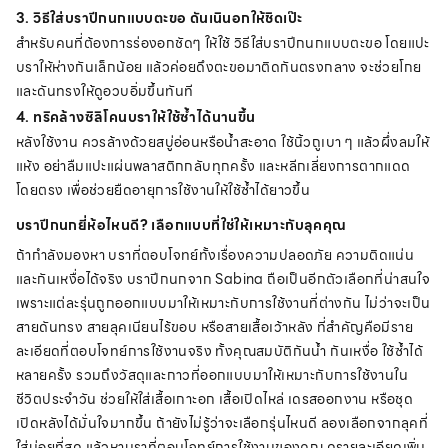
3. วิธีใส่บราปีกนกแบบตะขอ ดันเนินอกให้ชิดเป๊ะ
สำหรับคนที่ต้องการร่องอกชัดๆ ให้ใช้ วิธีใส่บราปีกนกแบบตะขอ โดยแปะ
บราให้ห่างกันเล็กน้อย แล้วค่อยดึงตะขอมาติดกันตรงกลาง จะช่วยโกย
และดันทรงให้ดูอวบอิ่มขึ้นทันที
4. ทริคล้างซิลิโคนบราให้ใช้ซ้ำได้นานขึ้น
หลังใช้งาน ควรล้างด้วยสบู่อ่อนหรือน้ำสะอาด ใช้นิ้วถูเบา ๆ แล้วผึ่งลมให้
แห้ง อย่าลืมแปะแผ่นพลาสติกกลับทุกครั้ง และหลีกเลี่ยงการตากแดด
โดยตรง เพื่อช่วยยืดอายุการใช้งานให้ใช้ซ้ำได้ยาวขึ้น
บราปีกนกยี่ห้อไหนดี? เลือกแบบที่ใช่ให้เหมาะกับลุคคุณ
ถ้ากำลังมองหา บราที่ตอบโจทย์ทั้งเรื่องความปลอดภัย ความติดแน่น
และกันเหงื่อได้จริง บราปีกนกจาก Sabina ถือเป็นอีกตัวเลือกที่น่าสนใจ
เพราะแต่ละรุ่นถูกออกแบบมาให้เหมาะกับการใช้งานที่ต่างกัน ไม่ว่าจะเป็น
สายดันทรง สายลุคเนียนไร้ขอบ หรือสายเสื้อเว้าหลัง ที่สำคัญคือมีราย
ละเอียดที่ตอบโจทย์การใช้งานจริง ทั้งคุณสมบัติกันน้ำ กันเหงื่อ ใช้ซ้ำได้
หลายครั้ง รวมถึงวัสดุและกาวที่ออกแบบมาให้เหมาะกับการใช้งานใน
ชีวิตประจำวัน ช่วยให้ใส่เสื้อเกาะอก เสื้อเปิดไหล่ เดรสออกงาน หรือชุด
เปิดหลังได้มั่นใจมากขึ้น ถ้ายังไม่รู้ว่าจะเลือกรุ่นไหนดี ลองเลือกจากลุคที่
ใส่บ่อยที่สุด แล้วหาบราที่ตอบโจทย์การใช้งานของคุณ ดูรายละเอียดเพิ่ม