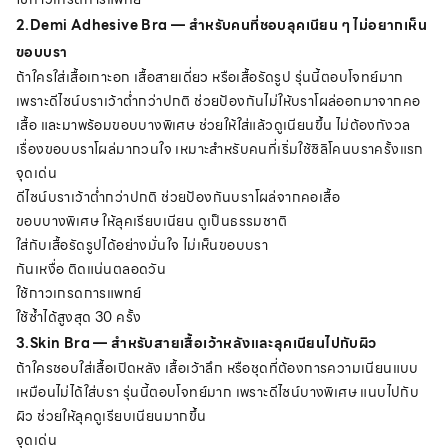
2.Demi Adhesive Bra — สำหรับคนที่ชอบลุคเนียน ๆ ไม่อยากเห็น
ขอบบรา
ถ้าใครใส่เสื้อเกาะอก เสื้อสายเดี่ยว หรือเสื้อรัดรูป รุ่นนี้ตอบโจทย์มาก
เพราะดีไซน์บราเว้าต่ำกว่าปกติ ช่วยป้องกันไม่ให้บราโผล่ออกมาจากคอ
เสื้อ และมาพร้อมขอบบางพิเศษ ช่วยให้ใส่แล้วดูเนียนขึ้น ไม่ต้องกังวล
เรื่องขอบบราโผล่มากวนใจ เหมาะสำหรับคนที่เริ่มใช้ซิลิโคนบราครั้งแรก
จุดเด่น
ดีไซน์บราเว้าต่ำกว่าปกติ ช่วยป้องกันบราโผล่จากคอเสื้อ
ขอบบางพิเศษ ให้ลุคเรียบเนียน ดูเป็นธรรมชาติ
ใส่กับเสื้อรัดรูปได้อย่างมั่นใจ ไม่เห็นขอบบรา
กันเหงื่อ ติดแน่นตลอดวัน
ใช้กาวเกรดการแพทย์
ใช้ซ้ำได้สูงสุด 30 ครั้ง
3.Skin Bra — สำหรับสายเสื้อเว้าหลังและลุคเนียนไปกับผิว
ถ้าใครชอบใส่เสื้อเปิดหลัง เสื้อเว้าลึก หรือชุดที่ต้องการความเนียนแบบ
เหมือนไม่ได้ใส่บรา รุ่นนี้ตอบโจทย์มาก เพราะดีไซน์บางพิเศษ แนบไปกับ
ผิว ช่วยให้ลุคดูเรียบเนียนมากขึ้น
จุดเด่น