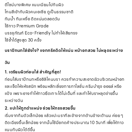
ดีไซน์บางพิเศษ แนบเนียนไปกับผิว
โทนสีเข้ากับผิวคนเอเชีย ดูเป็นธรรมชาติ
กันน้ำ กันเหงื่อ ติดแน่นตลอดวัน
ใช้กาว Premium Grade
บรรจุภัณฑ์ Eco-Friendly ไม่ทำให้เสียทรง
ใช้ซ้ำได้สูงสุด 30 ครั้ง
บราปีกนกใส่ยังไง? แจกทริคติดให้แน่น หน้าอกสวย ไม่หลุดระหว่าง
วัน
1. เตรียมผิวก่อนใส่ สำคัญที่สุด!
ก่อนใส่บราปีกนกหรือซิลิโคนบรา ควรทำความสะอาดผิวบริเวณหน้าอก
และเช็ดให้แห้งสนิท พร้อมหลีกเลี่ยงการทาโลชั่น ครีมบำรุง ออยล์ หรือ
แป้ง เพราะอาจทำให้กาวยึดเกาะได้ไม่เต็มที่ และทำให้บราหลุดง่ายขึ้น
ระหว่างวัน
2. แปะให้ถูกตำแหน่ง ช่วยให้ทรงสวยขึ้น
เริ่มจากก้มตัวเล็กน้อย แล้วแปะบราทีละข้างจากด้านข้างเต้านม ค่อย ๆ
ติดเฉียงขึ้นเล็กน้อย จากนั้นใช้มือกดค้างประมาณ 10 วินาที เพื่อให้กาว
แนบกับผิวได้ดีขึ้น