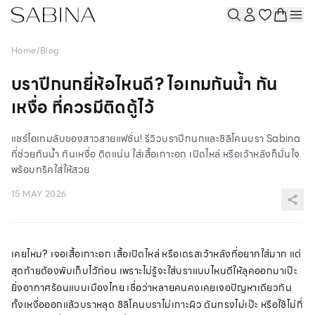
Home
/
Blog
บราปีกนกยี่ห้อไหนดี? ไอเทมกันน้ำ กัน
เหงื่อ ที่ควรมีติดตู้ไว้
แชร์ไอเทมลับของสาวสายแฟชั่น! รีวิวบราปีกนกและซิลิโคนบรา Sabina
ที่ช่วยกันน้ำ กันเหงื่อ ติดแน่น ใส่เสื้อเกาะอก เปิดไหล่ หรือเว้าหลังก็มั่นใจ
พร้อมทริคใส่ให้สวย
15 MAY 2026
เคยไหม? เจอเสื้อเกาะอก เสื้อเปิดไหล่ หรือเดรสเว้าหลังที่อยากใส่มาก แต่
สุดท้ายต้องพับเก็บไว้ก่อน เพราะไม่รู้จะใส่บราแบบไหนดีให้ลุคออกมาเป๊ะ
ยิ่งอากาศร้อนแบบเมืองไทย เชื่อว่าหลายคนคงเคยเจอปัญหาเดียวกัน
ทั้งเหงื่อออกแล้วบราหลุด ซิลิโคนบราไม่เกาะผิว ดันทรงไม่เป๊ะ หรือใช้ไม่กี่