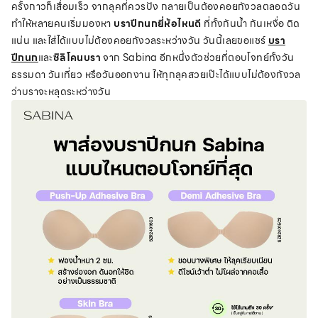
ครั้งกาวก็เสื่อมเร็ว จากลุคที่ควรปัง กลายเป็นต้องคอยกังวลตลอดวัน
ทำให้หลายคนเริ่มมองหา
บราปีกนกยี่ห้อไหนดี
ที่ทั้งกันน้ำ กันเหงื่อ ติด
แน่น และใส่ได้แบบไม่ต้องคอยกังวลระหว่างวัน วันนี้เลยขอแชร์
บรา
ปีกนก
และ
ซิลิโคนบรา
จาก Sabina อีกหนึ่งตัวช่วยที่ตอบโจทย์ทั้งวัน
ธรรมดา วันเที่ยว หรือวันออกงาน ให้ทุกลุคสวยเป๊ะได้แบบไม่ต้องกังวล
ว่าบราจะหลุดระหว่างวัน