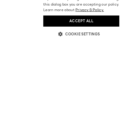
this dialog box you are accepting our policy.
Learn more about
Privacy & Policy.
ACCEPT ALL
COOKIE SETTINGS
ABOUT US
STORES LOCATION
BECOME OUR PARTNER
INVESTOR RELATIONS
BLOGS
NEWS & ACTIVITIES
HELP
AFFILIATES
FAQ
ORDER TRACKING
RETURN / EXCHANGE POLICY
POLICIES
PRIVACY POLICY