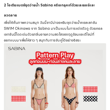
2 ไอเดียแมตช์ชุดว่ายน้ำ Sabina ครีเอทลุคเก๋ด้วยเลเยอร์และ
ลวดลาย
เพื่อให้เห็นภาพความสนุก วันนี้ซาบีน่าขอหยิบชุดว่ายน้ำคอลเลกชัน
SWIM Okinawa จาก Sabina มาเป็นแบบในการแต่งตัวดู ด้วยคอล
เลกชันนี้โดดเด่นด้วยกลิ่นอายความสดใสของฤดูร้อนและดีไซน์ที่
ออกแบบมาเพื่อให้สาว ๆ สนุกกับการจับคู่ได้อย่างอิสระ