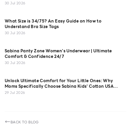
30 Jul 2026
What Size is 34/75? An Easy Guide on How to
Understand Bra Size Tags
30 Jul 2026
Sabina Panty Zone Women’s Underwear | Ultimate
Comfort & Confidence 24/7
30 Jul 2026
Unlock Ultimate Comfort for Your Little Ones: Why
Moms Specifically Choose Sabina Kids' Cotton USA
Camisoles
29 Jul 2026
BACK TO BLOG