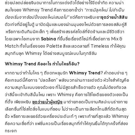
ช่วยปลดปล่อยจินตนาการในการแต่งตัวได้อย่างไร้ขีดจำกัด ความน่า
สนใจของ Whimsy Trend คือการตอกย้ำว่า
“การมีลุคใหม่ ไม่จำเป็น
ต้องเริ่มจากช้อปปิ้งของใหม่เสมอไป”
แต่คือการหยิบเอา
ชุดว่ายน้ำสีสัน
ตัวเก่งที่มีอยู่ในตู้ มาปัดฝุ่นและมองผ่านมุมองใหม่ด้วยการลองสลับคู่สี
หรือการเติมกิมมิคเล็ก ๆ เพื่อสร้างสรรค์สไตล์ที่จัดจ้านและมีชีวิตชีวา
โดยเฉพาะไอเทมจาก
Sabina
ที่ขึ้นชื่อเรื่องดีไซน์ที่เอื้อต่อการ Mix &
Match ทั้งในเรื่องของ Palette สีและลวดลายที่ Timeless ทำให้คุณ
สนุกกับลุค Whimsy ได้อย่างสมบูรณ์แบบในทุกซีซัน
Whimsy Trend คืออะไร ทำไมใครก็อิน?
หากถามว่าทำไมใคร ๆ ถึงตกหลุมรัก
Whimsy Trend
? คำตอบง่าย ๆ
คือเทรนด์นี้คือการ “ปลดล็อก” พลังบวกผ่านการแต่งตัว หัวใจสำคัญคือ
ความสนุกในแบบของตัวเอง ที่ไม่มีสูตรสำเร็จตายตัว คุณไม่ต้องกังวล
ว่าสีนี้จะเข้ากับสีนั้นไหม เพราะ Whimsy คือการใช้ไอเดียของตัวเองเป็น
ที่ตั้ง เพียงหยิบ
ชุดว่ายน้ำผู้หญิง
มาถ่ายทอดเป็นงานศิลปะบนร่างกาย
เลือกชิ้นที่ใช่สไตลิ่งในแบบที่ชอบ ไม่ว่าจะเป็นการเลือกโทนสีที่ตัดกันสุด
ขั้ว หรือการเลเยอร์ด้วยเครื่องประดับเก๋ ๆ เพราะท้ายที่สุดแล้ว Whimsy
คือความเชื่อที่ว่า แฟชั่นควรเป็นเรื่องสนุกที่ทำให้คุณยิ้มได้ทุกครั้งที่ส่อง
กระจก