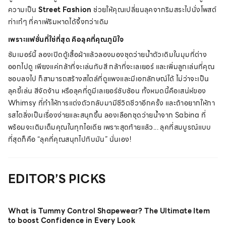
ความเป็น
Street Fashion
ช่วยให้คุณเปลี่ยนลุคจากริมสระไปนั่งโพสต์
ท่าเก๋ๆ ที่คาเฟ่ริมหาดได้จึ้งกว่าเดิม
เพราะแฟชั่นที่ใช่ที่สุด คือลุคที่คุณภูมิใจ
ซัมเมอร์นี้ ลองเปิดตู้เสื้อผ้าแล้วลองมองชุดว่ายน้ำตัวเดิมในมุมที่ต่าง
ออกไปดู เพียงแค่กล้าที่จะเล่นกับสี กล้าที่จะเลเยอร์ และเพิ่มลูกเล่นที่คุณ
ชอบลงไป ก็สามารถสร้างสไตล์ที่ดูแพงและมีเอกลักษณ์ได้ ไม่ว่าจะเป็น
ลุคขี้เล่น สีจัดจ้าน หรือลุคที่ดูมีเลเยอร์ซับซ้อน ทั้งหมดนี้คือเสน่ห์ของ
Whimsy ที่ทำให้การแต่งตัวกลับมามีชีวิตชีวาอีกครั้ง และถ้าอยากให้กา
รสไตลิ่งเป็นเรื่องง่ายและสนุกขึ้น ลองเลือกชุดว่ายน้ำจาก Sabina ที่
พร้อมจะเติมเต็มคุณในทุกไอเดีย เพราะสุดท้ายแล้ว... ลุคที่สมบูรณ์แบบ
ที่สุดก็คือ “ลุคที่คุณสนุกไปกับมัน” นั่นเอง!
EDITOR’S PICKS
What is Tummy Control Shapewear? The Ultimate Item
to boost Confidence in Every Look