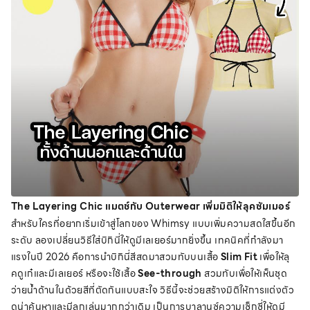
The Layering Chic แมตช์กับ Outerwear เพิ่มมิติให้ลุคซัมเมอร์
สำหรับใครที่อยากเริ่มเข้าสู่โลกของ Whimsy แบบเพิ่มความสดใสขึ้นอีก
ระดับ ลองเปลี่ยนวิธีใส่บิกินี่ให้ดูมีเลเยอร์มากยิ่งขึ้น เทคนิคที่กำลังมา
แรงในปี 2026 คือการนำบิกินี่สีสดมาสวมทับบนเสื้อ
Slim Fit
เพื่อให้ลุ
คดูเก๋และมีเลเยอร์ หรือจะใช้เสื้อ
See-through
สวมทับเพื่อให้เห็นชุด
ว่ายน้ำด้านในด้วยสีที่ตัดกันแบบสะใจ วิธีนี้จะช่วยสร้างมิติให้การแต่งตัว
ดูน่าค้นหาและมีลูกเล่นมากกว่าเดิม เป็นการบาลานซ์ความเซ็กซี่ให้ดูมี