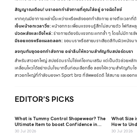
สัญญาณเตือน! บราออกกำลังกายที่คุณใส่อยู่ อาจผิดไซซ์
หากคุณมีอาการเหล่านี้ระหว่างหรือหลังออกกำลังกาย อาจถึงเวลาที่ต
เจ็บหน้าอกเวลาวิ่ง:
หน้าอกกระเพื่อมแรงจนรู้สึกไม่สบายตัว โฟกัส
ปวดหลังและตึงไหล่:
ร่างกายต้องรับแรงกระแทกซ้ำ ๆ โดยไม่มีการซ
มีรอยแดงหรือแผลถลอก:
ขอบบราหรือสายบราเสียดสีกับผิวหนังมากเ
ลงทุนกับชุดออกกำลังกาย อย่าลืมให้ความสำคัญกับสปอร์ตบรา
สำหรับสาวอกใหญ่ สปอร์ตบราไม่ใช่แค่ไอเทมเสริม แต่เป็นตัวช่วยห
เคลื่อนไหวได้อย่างมั่นใจมากขึ้นก่อนเลือกซื้อ ลองให้ความสำคัญกับไซซ
สาวอกใหญ่ที่กำลังมองหา Sport bra ที่ซัพพอร์ตดี ใส่สบาย และออกแ
EDITOR’S PICKS
What is Tummy Control Shapewear? The
What Size 
Ultimate Item to boost Confidence in
How to Und
Every Look
30 Jul 2026
30 Jul 2026