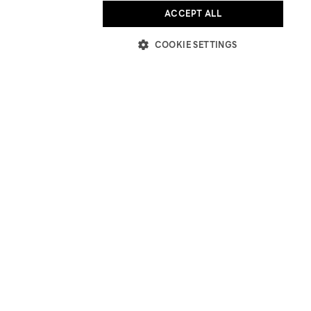
ACCEPT ALL
COOKIE SETTINGS
SABINA FAREAST COMPANY LIMITED
12 ARUN AMARIN RD, ARUN AMARIN
BANGKOK NOI, BANGKOK 10700
TEL: +66 2 422 9430
EMAIL: CRM@SABINA.CO.TH