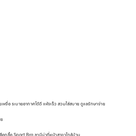
เหงื่อ ระบายอากาศได้ดี แห้งเร็ว สวมใส่สบาย ดูแลรักษาง่าย
ลย
กซื้อ Sport Bra ซาบีน่าที่หน้าสาขาใกล้บ้าน