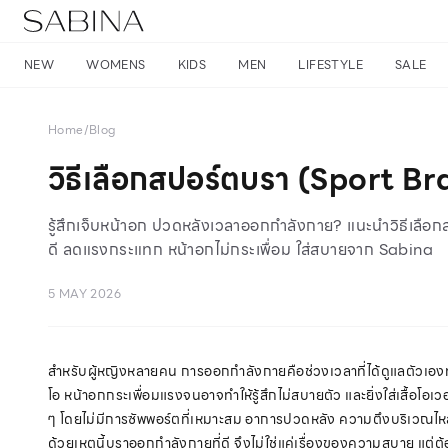
NEW
WOMENS
KIDS
MEN
LIFESTYLE
SALE
Home
/
Blog
วิธีเลือกสปอร์ตบรา (Sport Br
รู้สึกเจ็บหน้าอก ปวดหลังเวลาออกกำลังกาย? แนะนำวิธีเลือ
ดี ลดแรงกระแทก หน้าอกไม่กระเพื่อม ใส่สบายจาก Sabina
5 MAY 2026
สำหรับผู้หญิงหลายคน การออกกำลังกายคือช่วงเวลาที่ได้ดูแลตัวเองทั้
โอ หน้าอกกระเพื่อมแรงจนอาจทำให้รู้สึกไม่สบายตัว และยิ่งใส่เสื้อโอเ
ๆ โดยไม่มีการซัพพอร์ตที่เหมาะสม อาการปวดหลัง ความตึงบริเวณไหล่ 
ด้วยเหตุนี้บราออกกําลังกายที่ดี จึงไม่ใช่แค่เรื่องของความสบาย แ