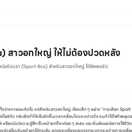
a) สาวอกใหญ่ ให้ไม่ต้องปวดหลัง
กสปอร์ตบรา (Sport Bra) สำหรับสาวอกใหญ่ ให้ซัพพอร์ต
งร่างกายและจิตใจ แต่สำหรับสาวอกใหญ่ เรื่องเล็ก ๆ อย่าง “การเลือก Sport 
วอร์ไซซ์ทับ กลับยิ่งทำให้เห็นชัดขึ้นเวลาเคลื่อนไหวระหว่างวิ่ง จนทำให้โฟกัส
หรือแม้แต่ความรู้สึกเจ็บหน้าอกก็จะค่อย ๆ สะสม และเริ่มส่งผลต่อการใช้ชีว
ต่ต้องช่วยโอบรับหน้าอกให้กระชับ ลดแรงเหวี่ยงและแรงกระแทกระหว่างการเคลื่