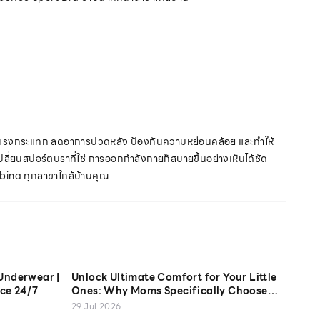
ยลดแรงกระแทก ลดอาการปวดหลัง ป้องกันความหย่อนคล้อย และทำให้
เปลี่ยนสปอร์ตบราที่ใช่ การออกกำลังกายก็สบายขึ้นอย่างเห็นได้ชัด
Sabina ทุกสาขาใกล้บ้านคุณ
Underwear |
Unlock Ultimate Comfort for Your Little
ce 24/7
Ones: Why Moms Specifically Choose
Sabina Kids' Cotton USA Camisoles
29 Jul 2026