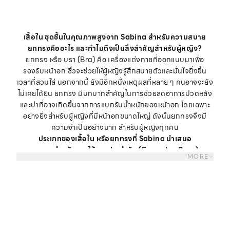
เสื้อใน ชุดชั้นในคุณภาพสูงจาก Sabina สำหรับความสบาย
ยกทรงคืออะไร และทำไมถึงเป็นสิ่งสำคัญสำหรับผู้หญิง?
ยกทรง หรือ บรา (Bra) คือ เครื่องแต่งกายที่ออกแบบมาเพื่อ
รองรับหน้าอก ซึ่วจะช่วยให้ผู้หญิงรู้สึกสบายตัวและมั่นใจยิ่งขึ้น
เวลาที่สวมใส่ นอกจากนี้ ยังมีอีกหนึ่งเหตุผลที่หลาย ๆ คนอาจจะยัง
ไม่เคยได้ยิน ยกทรง มีบทบาทสำคัญในการช่วยลดอาการปวดหลัง
และบ่าที่อาจเกิดขึ้นจากการแบกรับน้ำหนักของหน้าอก โดยเฉพาะ
อย่างยิ่งสำหรับผู้หญิงที่มีหน้าอกขนาดใหญ่ ดังนั้นยกทรงจึงมี
ความจำเป็นอย่างมาก สำหรับผู้หญิงทุกคน
ประเภทของเสื้อใน หรือยกทรงที่ Sabina นำเสนอ
ยกทรงสำหรับการใช้งานประจำวัน (Everyday Bras)
MORE
ยกทรงสำหรับการใช้งานประจำวัน ถูกออกแบบมาเพื่อความสบาย
ในการสวมใส่ในชีวิตประจำวัน โดยมีให้เลือกหลากหลายรูปแบบ ทั้ง
แบบมีโครงและไม่มีโครง เพื่อรองรับหน้าอกได้อย่างเหมาะสม
ยกทรงมีโครง :
ยกทรงมีโครงจะช่วยยกกระชับและรองรับหน้าอก
ได้ดี เหมาะสำหรับผู้หญิงที่มีหน้าอกขนาดใหญ่ หรือต้องการเสริม
ความมั่นใจในขณะสวมใส่
ยกทรงไร้โครง :
เสื้อในไร้โครงให้ความรู้สึกสบาย ไม่ทำให้อึดอัด