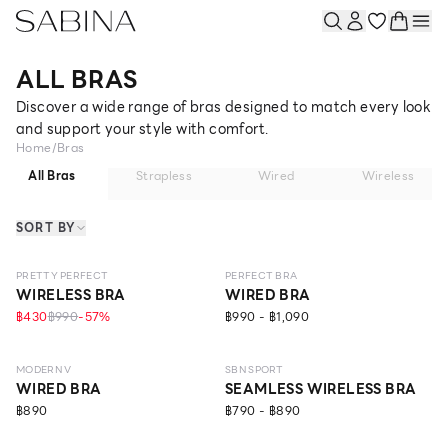
ALL BRAS
Discover a wide range of bras designed to match every look
and support your style with comfort.
Home
/
Bras
All Bras
Strapless
Wired
Wireless
SORT BY
NEW
LEVEL 1
NEW
LEVEL 1
PRETTY PERFECT
PERFECT BRA
WIRELESS BRA
WIRED BRA
฿430
฿990
-
57
%
฿990 - ฿1,090
NEW
LEVEL 3
NEW
LIGHT–MEDIUM
MODERN V
SBN SPORT
WIRED BRA
SEAMLESS WIRELESS BRA
NEW
LEVEL 2
฿890
฿790 - ฿890
ONLINE EXCLUSIVE
NEW
LEVEL 1