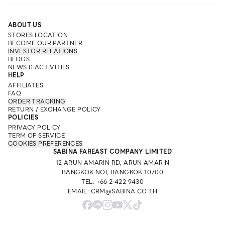
เหมาะสำหรับผู้หญิงที่ต้องการความสบาย หรือผู้ที่มีหน้าอกขนาด
เล็ก
ABOUT US
ยกทรงสปอร์ต (Sports Bras) สำหรับการออกกำลังกาย
STORES LOCATION
ยกทรงสปอร์ต เป็นสิ่งสำคัญสำหรับผู้หญิงที่ชื่นชอบการออกกำลัง
BECOME OUR PARTNER
INVESTOR RELATIONS
กาย เพราะมีความกระชับ และช่วยลดการเคลื่อนไหวของหน้าอก
BLOGS
ขณะออกกำลังกาย ซึ่งอาจทำให้เกิดอาการเจ็บปวด ไม่สบายตัว
NEWS & ACTIVITIES
HELP
หรือขาดความมั่นใจได้
AFFILIATES
ยกทรงเสริมทรง (Push-up Bras) เพื่อเพิ่มความมั่นใจ
FAQ
ยกทรงเสริมทรง เป็นตัวเลือกที่ผู้หญิงให้ความนิยม โดยเฉพาะผู้
ORDER TRACKING
หญิงที่ต้องการเพิ่มความมั่นใจให้กับรูปร่างของตนเอง โดยยกทรง
RETURN / EXCHANGE POLICY
POLICIES
ชนิดนี้ จะช่วยยกกระชับและเพิ่มขนาดหน้าอก ทำให้หน้าอกดูอวบอิ่ม
PRIVACY POLICY
และสวยงามยิ่งขึ้น
TERM OF SERVICE
ยกทรงไร้ตะเข็บ (Seamless Bras) สำหรับความสบายสุดๆ
COOKIES PREFERENCES
SABINA FAREAST COMPANY LIMITED
ยกทรงไร้ตะเข็บ ทางเลือกสำหรับผู้หญิงที่ต้องการความสบายใน
12 ARUN AMARIN RD, ARUN AMARIN
การสวมใส่ เพราะผลิตจากผ้าเนื้อนุ่มพิเศษ ไม่มีตะเข็บรอยต่อ ทำให้
BANGKOK NOI, BANGKOK 10700
ไม่ระคายเคืองผิว เหมาะสำหรับใส่กับเสื้อผ้าที่ต้องแนบเนื้อ เพราะจะ
TEL: +66 2 422 9430
ไม่เห็นรอยตะเข็บของยกทรง
EMAIL: CRM@SABINA.CO.TH
วิธีการเลือกยกทรงที่เหมาะสมกับรูปร่างและความต้องการ
หลักการง่ายๆ ในการเลือกยกทรงที่ใช่หลักการง่ายๆ ในการ
เลือกยกทรงที่ใช่