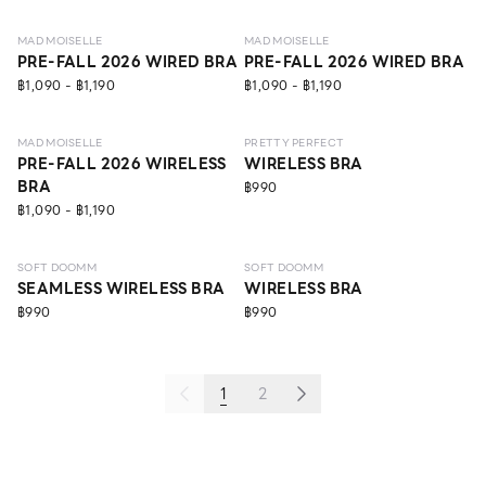
MAD MOISELLE
MAD MOISELLE
PRE-FALL 2026 WIRED BRA
PRE-FALL 2026 WIRED BRA
฿1,090 - ฿1,190
฿1,090 - ฿1,190
NEW
LEVEL 1
NEW
LEVEL 1
NO IMAGE
MAD MOISELLE
PRETTY PERFECT
PRE-FALL 2026 WIRELESS
WIRELESS BRA
BRA
฿990
฿1,090 - ฿1,190
NEW
LEVEL 3
NEW
LEVEL 3
SOFT DOOMM
SOFT DOOMM
SEAMLESS WIRELESS BRA
WIRELESS BRA
฿990
฿990
1
2