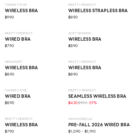
TWENTY FIVE
PRETTY PERFECT
WIRELESS BRA
WIRELESS STRAPLESS BRA
฿990
฿890
NEW
LEVEL 1
ECO LIFE
NEW
LEVEL 3
NO IMAGE
PRETTY PERFECT
SOFT DOOMM
WIRED BRA
WIRELESS BRA
฿790
฿890
NEW
MEDIUM–HIGH
ECO LIFE
NEW
LEVEL 1
SBN SPORT
PRETTY PERFECT
WIRELESS BRA
WIRELESS BRA
฿890
฿890
NEW
LEVEL 2
NEW
LEVEL 1
TWENTY FIVE
PRETTY PERFECT
WIRED BRA
SEAMLESS WIRELESS BRA
฿890
฿430
฿990
-
57
%
NEW
LEVEL 1
ECO LIFE
NEW
LEVEL 1
PRETTY PERFECT
MAD MOISELLE
WIRELESS BRA
PRE-FALL 2026 WIRED BRA
฿790
฿1,090 - ฿1,190
NEW
LEVEL 1
NEW
LEVEL 1
ECO LIFE