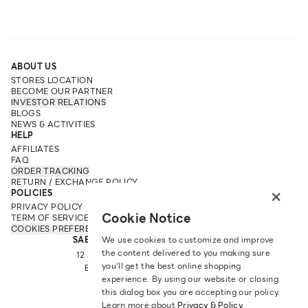
ทำให้สาว ๆ คนไหนเห็นแล้วเป็นต้องหลงใหลในรูปทรงทันที ยิ่งเอา
มาแมชต์กับเสื้อผ้าในยุคนี้ ก็แทบจะกลายเป็นคนที่มีสไตล์ ใส่ไปไหน
ก็ดูดี เพิ่มความสุข ความสนุกในการคอมพลีทลุค และสามารถทำ
คอนเทนต์ในแต่ละสถานที่ท่องเที่ยวได้อย่างมั่นใจไม่มีคำว่าอ่อม
เคล็ดลับการเลือกเสื้อเกาะอกลายลูกไม้ให้เหมาะกับรูปร่าง
ABOUT US
เคล็ดลับการเลือกเสื้อเกาะอกลายลูกไม้ให้เหมาะกับรูปร่าง ขอแบ่ง
STORES LOCATION
เป็นอักษรให้เข้าได้ลักษณะของหุ่นได้ง่ายมากยิ่งขึ้น โดยจะมี V, A,
BECOME OUR PARTNER
INVESTOR RELATIONS
O และ H โดนแต่ละอักษรนั้น จะมีจุดเด่นที่แตกต่างกัน ดังนี้
BLOGS
•
รูปทรงตัว V :
คนที่มีรูปทรงตัว V จะมีไหล่สวย มีคอเรียว แนะนำ
NEWS & ACTIVITIES
HELP
ให้เลือกเสื้อเกาะอกลายลูกไม้ที่มีคอวีลึก เน้นช่วงไหล่และคอที่
AFFILIATES
สวยงาม อาจมีดีเทลที่ช่วงอกเล็กน้อย เพื่อเพิ่มความสมดุลให้กับ
FAQ
รูปทรงมากยิ่งขึ้น
ORDER TRACKING
•
รูปทรงตัว A :
คนที่มีรูปทรงตัว A จะมีไหล่แคบ เอวคอด สะโพก
RETURN / EXCHANGE POLICY
×
POLICIES
ผาย แนะนำให้เลือกซื้อเสื้อเกาะอกลายลูกไม้ที่มีดีเทลช่วงเอว เช่น
PRIVACY POLICY
การจับจีบ ใช้ผ้าลูกไม้คนละลาย เพื่อดึงดูดความสนใจบริเวณเอว
Cookie Notice
TERM OF SERVICE
ในขณะที่ช่วงบนให้เลือกทรงที่พอดีตัว
COOKIES PREFERENCES
SABINA FAREAST COMPANY LIMITED
We use cookies to customize and improve
•
รูปทรงตัว O :
คนที่มีรูปทรงตัว O จะมีสะโพกและต้นขาที่เรียว
the content delivered to you making sure
12 ARUN AMARIN RD, ARUN AMARIN
สวย แนะนำให้เลือกเสื้อเกาะอกลายลูกไม้ที่มีดีเทลช่วงอก มีระบาย
you‘ll get the best online shopping
BANGKOK NOI, BANGKOK 10700
เพื่อช่วยเพิ่มความอวบอิ่มบริเวณช่วงบน
experience. By using our website or closing
TEL: +66 2 422 9430
•
รูปทรงตัว H :
คนที่มีรูปทรงตัว H จะมีไหล่และสะโพกเท่า ๆ กัน
this dialog box you are accepting our policy.
EMAIL: CRM@SABINA.CO.TH
แนะนำให้เลือกเสื้อเกาะอกลายลูกไม้ที่มีดีเทลช่วงไหล่ เช่น สายเดี่ยว
Learn more about
Privacy & Policy.