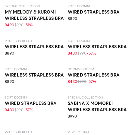
SPECIAL COLLECTION
SOFT DOOMM
MY MELODY & KUROMI
WIRED STRAPLESS BRA
WIRELESS STRAPLESS BRA
฿890
฿490
฿990
-
51
%
LEVEL 1
LEVEL 3
ONLINE EXCLUSIVE
PRETTY PERFECT
SOFT DOOMM
WIRELESS STRAPLESS BRA
WIRELESS STRAPLESS BRA
฿890
฿430
฿990
-
57
%
LEVEL 3
LEVEL 4
SOFT DOOMM
DOOMM DOOMM
WIRELESS STRAPLESS BRA
WIRED STRAPLESS BRA
฿890
฿430
฿990
-
57
%
LEVEL 3
LEVEL 1
SOFT DOOMM
SPECIAL COLLECTION
WIRED STRAPLESS BRA
SABINA X MOMOREI
WIRELESS STRAPLESS BRA
฿430
฿990
-
57
%
฿990
LEVEL 1
LEVEL 1
PRETTY PERFECT
PERFECT BRA