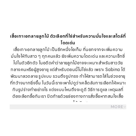
เสื้อเกาะอกลายลูกไม้ ตัวเลือกที่ใช่สำหรับความมั่นใจและสไตล์ที่
โดดเด่น
เสื้อเกาะอกลายลูกไม้ เป็นอีกหนึ่งไอเท็ม ที่นอกจากจะเพิ่มความ
มั่นใจให้กับสาว ๆ ทุกคนแล้ว ยังเพิ่มความโดดเด่น และความเซ็กซี่
ไปในตัวอีกตัว ในอดีตคำว่าลายลูกไม้อาจจะเหมาะสำหรับสาววัย
กลางคนหรือผู้สูงอายุ แต่สำหรับตอนนี้ไม่ใช่แล้ว เพราะ Sabina ได้
พัฒนาลวดลาย รูปแบบ รวมถึงรูปทรง ทำให้สามารถใส่ในช่วงอายุ
ที่กว้างมากยิ่งขึ้น ในวันนี้เราจะพาไปดูว่าเคล็ดลับการเลือกให้เหมาะ
กับรูปร่างทำอย่างไร แต่งแบบไหนถึงจะดูดี วิธีการดูแล เหตุผลที่
ต้องเลือกซื้อกับเรา ปิดท้ายด้วยช่องทางการสั่งซื้อหากสนใจเสื้อ
เกาะอกลายลูกไม้จริง ๆ
MORE
เสื้อเกาะอกลายลูกไม้ เสน่ห์ของแฟชั่นที่ไม่มีวันตกยุค
เสื้อเกาะอกลายลูกไม้ เสน่ห์ของแฟชั่นที่ไม่มีวันตกยุค เป็นไอเท็มที่
คงความคลาสสิก หรูหรา และในตอนนี้กำลังกลับมาได้รับความ
นิยมอีกครั้ง ด้วยดีไซน์ที่เหนือระดับ มีความทันสมัยมากยิ่งขึ้น