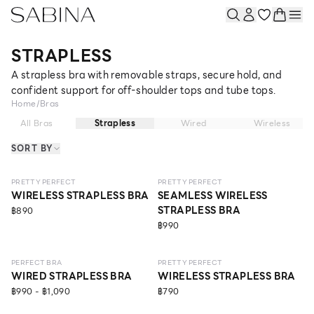
STRAPLESS
A strapless bra with removable straps, secure hold, and
confident support for off-shoulder tops and tube tops.
Home
/
Bras
All Bras
Strapless
Wired
Wireless
SORT BY
NEW
LEVEL 1
NEW
LEVEL 1
PRETTY PERFECT
PRETTY PERFECT
WIRELESS STRAPLESS BRA
SEAMLESS WIRELESS
STRAPLESS BRA
฿890
฿990
NEW
LEVEL 1
LEVEL 1
ECO LIFE
PERFECT BRA
PRETTY PERFECT
WIRED STRAPLESS BRA
WIRELESS STRAPLESS BRA
฿990 - ฿1,090
฿790
LEVEL 1
LEVEL 3