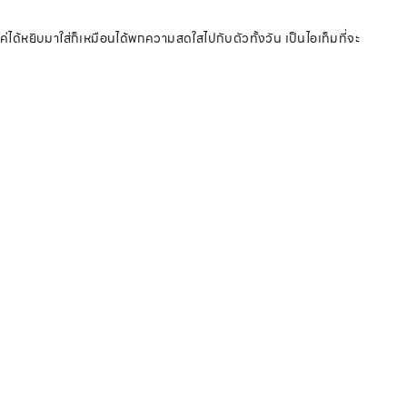
ด้หยิบมาใส่ก็เหมือนได้พกความสดใสไปกับตัวทั้งวัน เป็นไอเท็มที่จะ