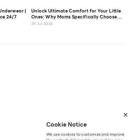
Underwear |
Unlock Ultimate Comfort for Your Little
ce 24/7
Ones: Why Moms Specifically Choose
Sabina Kids' Cotton USA Camisoles
29 Jul 2026
×
Cookie Notice
We use cookies to customize and improve