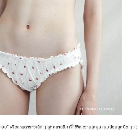
” หรือลายตารางเล็ก ๆ สุดคลาสสิก ที่ให้ฟีลหวานละมุนแบบย้อนยุคนิด ๆ แต่ยั