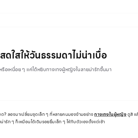
สดใสให้วันธรรมดาไม่น่าเบื่อ
อหรือเหนื่อย ๆ แค่ได้หยิบกางเกงผู้หญิงในลายน่ารักขึ้นมา
ิมไปหมด? ลองมาเปลี่ยนจุดเล็ก ๆ ที่หลายคนมองข้ามอย่าง
กางเกงในผู้หญิง
ดูสิ แ
่ารัก ๆ ก็เหมือนได้เติมรอยยิ้มเล็ก ๆ ให้กับตัวเองตั้งแต่เช้า