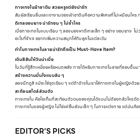
กางเกงในผ้าซาติน สวยหรูแต่ยังน่ารัก
สัมผัสเรียบลื่นและเงางามของผ้าซาตินคือความพิเศษที่ไม่เหมือนใคร ก
ดีเทลขอบยาง น่ารักซน ๆ ไม่ซ้ำใคร
เบื่อกางเกงในแบบเรียบ ๆ ลองมองหาดีเทลเล็ก ๆ อย่าง ขอบยาง ไม่ว่า
อะไรที่จำเจ อยากเพิ่มความสนุกให้กับลุคในแต่ละวัน
ทำไมกางเกงในลายน่ารักถึงเป็น Must-Have Item?
เติมสีสันให้วันน่าเบื่อ
ในวันที่รู้สึกเหนื่อยหรือหมดพลัง การได้หยิบกางเกงในลายที่ชอบขึ้นมา
สร้างความมั่นใจแบบลับ ๆ
ลองนึกดูสิ แม้จะใส่ชุดเรียบ ๆ แต่ถ้าข้างในเราใส่กางเกงในผู้หญิงด
สะท้อนสไตล์ส่วนตัว
กางเกงใน คือไอเท็มที่สะท้อนตัวตนของคุณได้แบบไม่ต้องกลัวใครตัดส
กางเกงในของผู้หญิง ไม่ใช่แค่ชิ้นส่วนเล็ก ๆ ในการแต่งกาย แต่มันคือการ
EDITOR’S PICKS