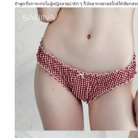
ถ้าพูดถึงกางเกงในผู้หญิงลายน่ารัก ๆ ก็มีหลากหลายสไตล์ให้เลือกสรรกั