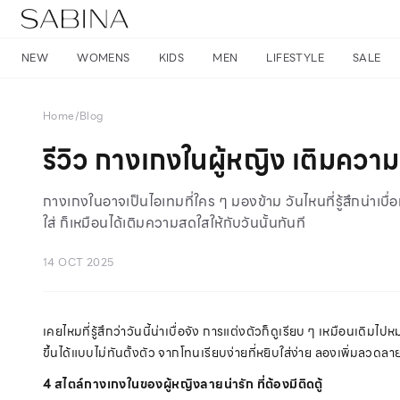
NEW
WOMENS
KIDS
MEN
LIFESTYLE
SALE
Home
/
Blog
รีวิว กางเกงในผู้หญิง เติมความ
กางเกงในอาจเป็นไอเทมที่ใคร ๆ มองข้าม วันไหนที่รู้สึกน่าเบื่
ใส่ ก็เหมือนได้เติมความสดใสให้กับวันนั้นทันที
14 OCT 2025
เคยไหมที่รู้สึกว่าวันนี้น่าเบื่อจัง การแต่งตัวก็ดูเรียบ ๆ เหมือนเด
ขึ้นได้แบบไม่ทันตั้งตัว จากโทนเรียบง่ายที่หยิบใส่ง่าย ลองเพิ่มลวดลายน
4 สไตล์กางเกงในของผู้หญิงลายน่ารัก ที่ต้องมีติดตู้