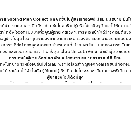
าย Sabina Men Collection ชุดชั้นในผู้ชายเกรดพรีเมียม นุ่มสบาย มั่น
าบีน่า หลายคนอาจนึกถึงแค่ชุดชั้นในสตรี แต่รู้หรือไม่ว่าปัจจุบันเราได้พัฒนานว
" ที่ตั้งใจออกแบบมาเพื่อคุณผู้ชายโดยเฉพาะ เพราะเราเข้าใจดีว่าจุดเริ่มต้น
่งที่อยู่ข้างในสุด ไม่ว่าคุณจะมองหาความกระชับคล่องตัว หรือความสบายแบบผ่อน
แรกทรง Brief ทรงสุดคลาสสิก สำหรับคนที่ไม่ชอบขาสั้น แบบที่สอง ทรง Tru
ทุกวัน และแบบที่สาม ทรง Trunk รุ่น Ultra Smooth พิเศษ เนื้อผ้านุ่มเรียบเนีย
กางเกงในผู้ชาย Sabina ผ้านุ่ม ใส่สบาย ระบายอากาศได้ดีเยี่ยม
งในที่บาดผิวหรืออับชื้นไปได้เลย เพราะไฮไลต์สำคัญของคอลเลกชันนี้คือคอน
ว” ที่เราเลือกใช้
ผ้าโมดัล (Modal)
ซึ่งเป็นเส้นใยธรรมชาติคุณภาพพรีเมียม 
ผู้ชาย
ยุคใหม่ได้ดีที่สุด
พิเศษ:
ให้ความรู้สึกละมุนผิว ยืดหยุ่นสูง โอบอุ้มสรีระแต่ไม่รัดตึง จนหนุ่ม ๆ ห
เดียวกันว่า "ใส่แล้วติดใจ"
าศได้ได้ดีเยี่ยม:
ให้ความโปร่งสบาย
ลดกลิ่นอับ
ชื้นตลอดวัน เหมาะกับอาก
ลรักษาง่าย:
ซักง่าย และที่สำคัญคือ แห้งไว ตอบโจทย์ไลฟ์สไตล์ที่ไม่ชอบความย
ทำไมต้องเลือก "กางเกงในชาย" รุ่นใหม่จาก Sabina?
โมดัลที่โดดเด่นแล้ว
กางเกงในชาย
รุ่นนี้ยังอัดแน่นไปด้วยคุณภาพระดับพรีเมีย
"เวิร์ก" จริง
mless):
เทคโนโลยี
Seamless Technology
ลดการเสียดสีบริเวณขอบเอวและ