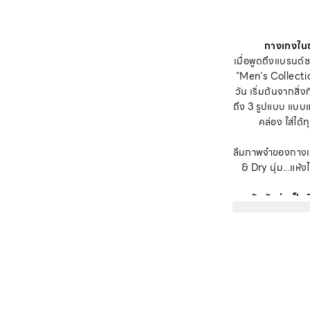
กางเกงในช
เมื่อพูดถึงแบรนด์ซ
"Men’s Collection
วัน เริ่มต้นจากสิ
ถึง 3 รูปแบบ แบบ
คล่อง ใส่ได้
ลืมภาพจำของกางเก
& Dry นุ่ม...แห้งไ
•
สัมผัสนุ่มเป็น
•
ระบายอาก
•
ดูแ
นอกจากเนื้อผ้า
•
ไร้ตะเข็บ (Sea