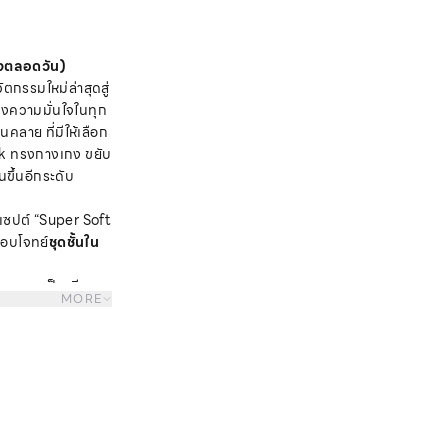
ใจตลอดวัน)
ัตกรรมใหม่ล่าสุดสู่
ของความมั่นใจในทุก
คลาย ที่มีให้เลือก
nk ทรงกางเกง ขยับ
นขึ้นอีกระดับ
เซปต์ “Super Soft
ตอบโจทย์
ชุดชั้นใน
ลายคนพูดเป็นเสียง
MORE
าศเมืองไทย
ุ่งยาก
มที่คิดมาแล้วว่า
โคนขา ใส่สบายได้