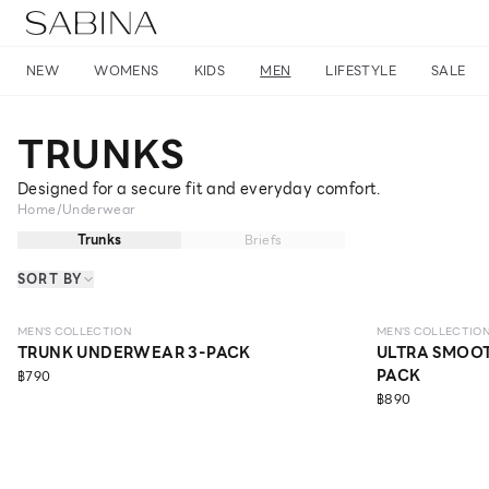
NEW
WOMENS
KIDS
MEN
LIFESTYLE
SALE
TRUNKS
Designed for a secure fit and everyday comfort.
Home
/
Underwear
Trunks
Briefs
SORT BY
MEN'S COLLECTION
MEN'S COLLECTIO
TRUNK UNDERWEAR 3-PACK
ULTRA SMOO
PACK
฿790
฿890