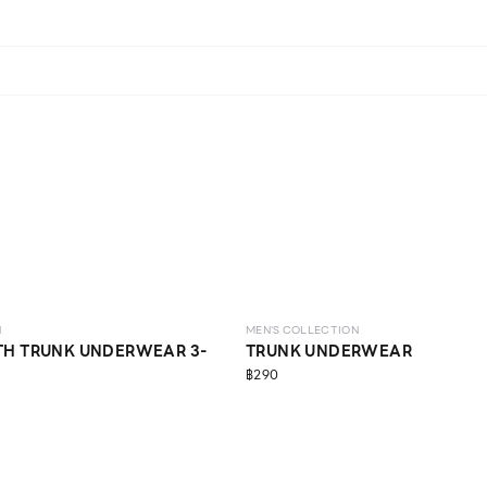
N
MEN'S COLLECTION
TH TRUNK UNDERWEAR 3-
TRUNK UNDERWEAR
฿290