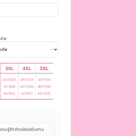
คัพ
อคนรู้จักติดต่อขอรับแทน