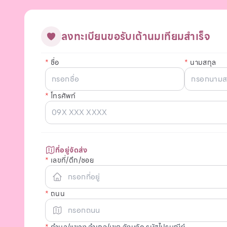
ลงทะเบียนขอรับเต้านมเทียมสำเร็จ
*
ชื่อ
*
นามสกุล
*
โทรศัพท์
ที่อยู่จัดส่ง
*
เลขที่/ตึก/ซอย
*
ถนน
*
ตำบล/แขวง อำเภอ/เขต จังหวัด รหัสไปรษณีย์