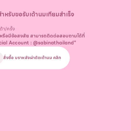
ขสำหรับขอรับเต้านมเทียมสำเร็จ
้า/ครั้ง
ือมีข้อสงสัย สามารถติดต่อสอบถามได้ที่
icial Account : @sabinathailand"
สั่งซื้อ บราหลังผ่าตัดเต้านม คลิก