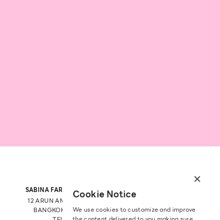
×
SABINA FAREAST COMPANY LIMITED
Cookie Notice
12 ARUN AMARIN RD, ARUN AMARIN
We use cookies to customize and improve
BANGKOK NOI, BANGKOK 10700
the content delivered to you making sure
TEL: +66 2 422 9430