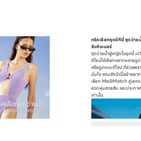
ทริคเลือกชุดบิกินี่ ชุดว่
รับซัมเมอร์
ชุดว่ายน้ำผู้หญิงในยุคนี้
ดีไซน์ให้เลือกหลากหลายรูปแ
หรือรูปแบบดีไซน์ ที่ช่วยพรา
มั่นใจ แถมยังมีเนื้อผ้าหลา
เลือก Mix&Match คู่เซทแบบ
อวดหุ่นสวยสับ และประกาศค
เท่านั้น