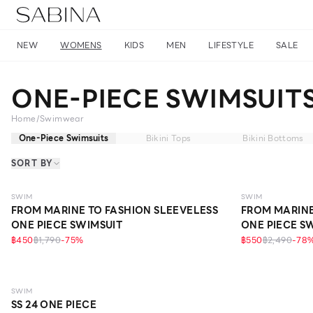
NEW
WOMENS
KIDS
MEN
LIFESTYLE
SALE
ONE-PIECE SWIMSUIT
Home
/
Swimwear
One-Piece Swimsuits
Bikini Tops
Bikini Bottoms
SORT BY
ECO LIFE
ECO LIFE
SWIM
SWIM
FROM MARINE TO FASHION SLEEVELESS
FROM MARINE
ONE PIECE SWIMSUIT
ONE PIECE S
฿450
฿1,790
-
75
%
฿550
฿2,490
-
78
SWIM
SS 24 ONE PIECE