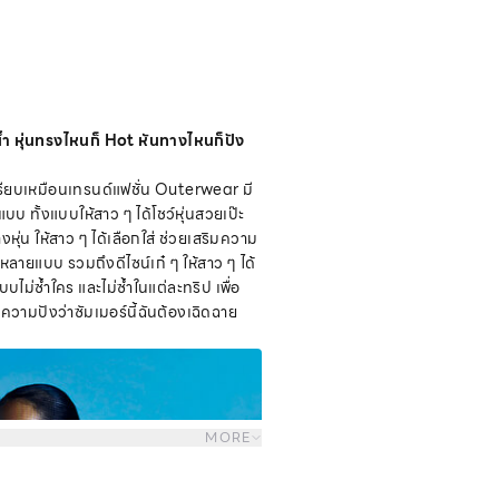
ายน้ำ หุ่นทรงไหนก็ Hot หันทางไหนก็ปัง
 เปรียบเหมือนเทรนด์แฟชั่น Outerwear มี
บบ ทั้งแบบให้สาว ๆ ได้โชว์หุ่นสวยเป๊ะ
งหุ่น ให้สาว ๆ ได้เลือกใส่ ช่วยเสริมความ
กหลายแบบ รวมถึงดีไซน์เก๋ ๆ ให้สาว ๆ ได้
ไม่ซ้ำใคร และไม่ซ้ำในแต่ละทริป เพื่อ
วามปังว่าซัมเมอร์นี้ฉันต้องเฉิดฉาย
MORE