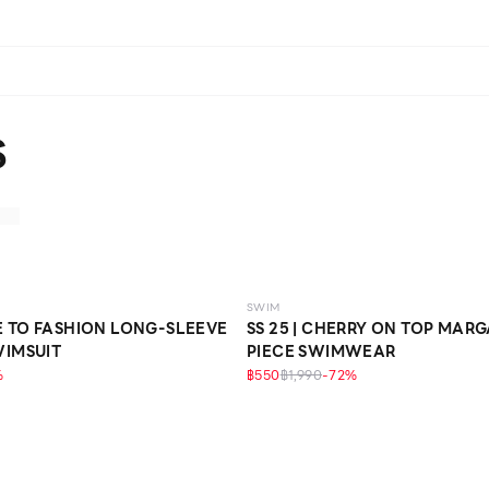
S
ECO LIFE
SWIM
 TO FASHION LONG-SLEEVE
SS 25 | CHERRY ON TOP MAR
WIMSUIT
PIECE SWIMWEAR
%
฿550
฿1,990
-
72
%