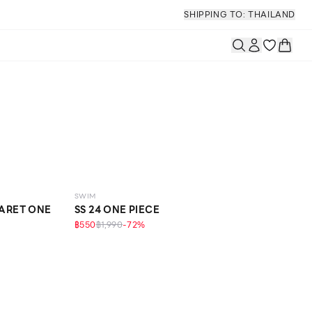
SHIPPING TO: THAILAND
SWIM
GARET ONE
SS 24 ONE PIECE
฿550
฿1,990
-
72
%