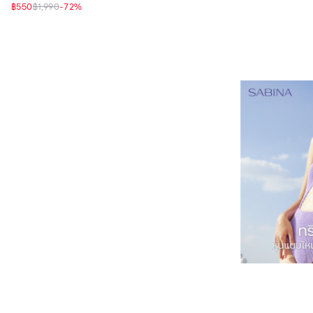
฿550
฿1,990
-
72
%