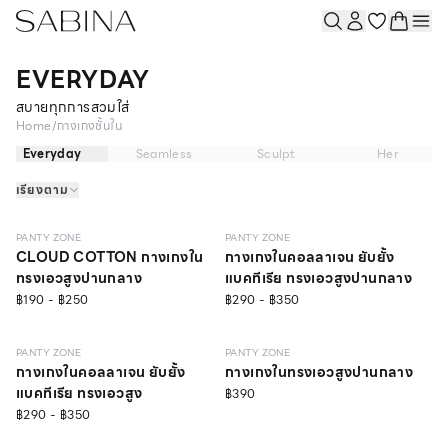
EVERYDAY
สบายทุกการสวมใส่
Home
/
กางเกงชั้นใน
Everyday
Seamless
Sculpt
Her
เรียงตาม
NEW
EVERYDAY
EVERYDAY
PANTY ZONE
PANTY ZONE
CLOUD COTTON กางเกงใน
กางเกงในคอลลาเจน ยับยั้ง
ทรงเอวสูงปานกลาง
แบคทีเรีย ทรงเอวสูงปานกลาง
฿190 - ฿250
฿290 - ฿350
EVERYDAY
EVERYDAY
ONLINE EXCLUSIVE
PANTY ZONE
PANTY ZONE
กางเกงในคอลลาเจน ยับยั้ง
กางเกงในทรงเอวสูงปานกลาง
แบคทีเรีย ทรงเอวสูง
฿390
฿290 - ฿350
EVERYDAY
ONLINE EXCLUSIVE
EVERYDAY