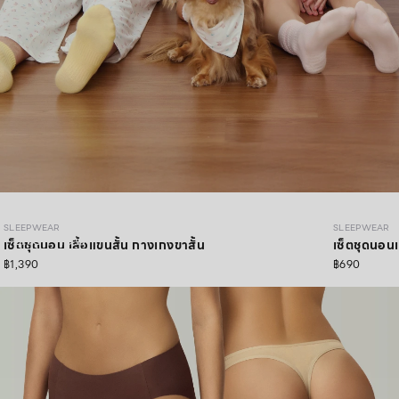
SLEEPWEAR COZY PAWS
SLEEPWEAR
SLEEPWEAR
SHOP NOW
เซ็ตชุดนอน เสื้อแขนสั้น กางเกงขาสั้น
เซ็ตชุดนอนเ
฿1,390
฿690