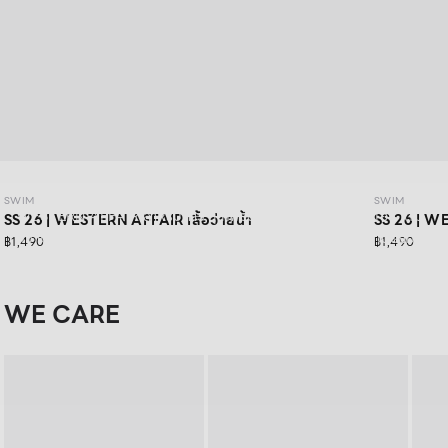
SWIM SS26: WESTERN AFFAIR
SWIM
SWIM
WESTERN AFFAIR สำหรับสาว ๆ ที่พร้อมสนุกในแบบของตัวเอง เติม
SS 26 | WESTERN AFFAIR เสื้อว่ายน้ำ
SS 26 | WE
ความมั่นใจผ่าน Swimwear ดีไซน์สดใส และเซ็กซี่อย่างมีสไตล์ เตรียม
฿1,490
฿1,490
ออกเดินทางไปกับ Road Trip พร้อมลุคที่มั่นใจในทุกโมเมนต์
WE CARE