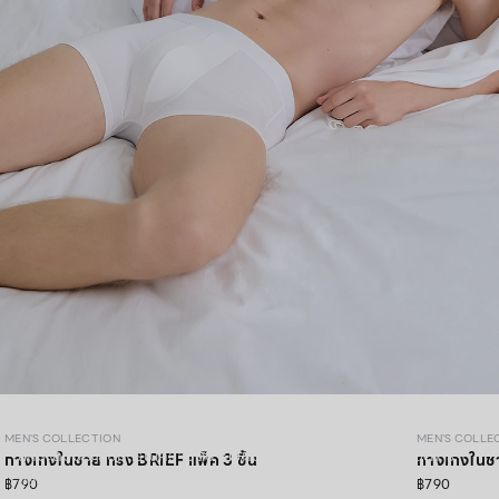
MEN’S COLLECTION
MEN'S COLLECTION
MEN'S COLLE
ยกระดับประสบการณ์ความสบายอีกขั้น ด้วยวัสดุคุณภาพสูงและการ
กางเกงในชาย ทรง BRIEF แพ็ค 3 ชิ้น
กางเกงในชา
ออกแบบที่ใส่ใจทุกรายละเอียด
฿790
฿790