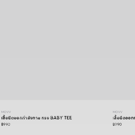
MOVV
MOVV
MOVV
เปิดลุคใหม่ไปกับ DAYDRIFT ACTIVEWEAR คอลเลคชั่นล่าสุดจาก
เสื้อยืดออกกำลังกาย ทรง BABY TEE
เสื้อยืดออ
MOVV ที่ใส่ได้มากกว่าวันออกกำลังกาย ดีไซน์เรียบง่าย ใส่สบาย
฿990
฿990
ยืดหยุ่น และซัพพอร์ตทุกการเคลื่อนไหวในทุกวัน