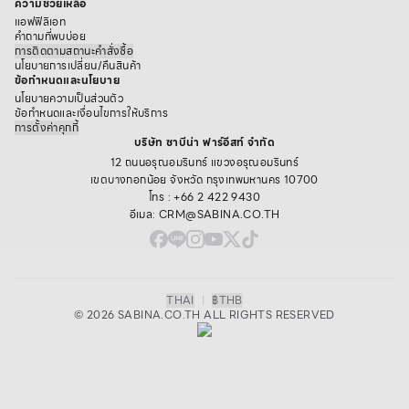
ความช่วยเหลือ
แอฟฟิลิเอท
คำถามที่พบบ่อย
การติดตามสถานะคำสั่งซื้อ
นโยบายการเปลี่ยน/คืนสินค้า
ข้อกำหนดและนโยบาย
นโยบายความเป็นส่วนตัว
ข้อกำหนดและเงื่อนไขการให้บริการ
การตั้งค่าคุกกี้
บริษัท ซาบีน่า ฟาร์อีสท์ จำกัด
12 ถนนอรุณอมรินทร์ แขวงอรุณอมรินทร์
เขตบางกอกน้อย จังหวัด กรุงเทพมหานคร 10700
โทร : +66 2 422 9430
อีเมล: CRM@SABINA.CO.TH
THAI
|
฿
THB
© 2026 SABINA.CO.TH ALL RIGHTS RESERVED