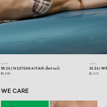
SWIM SS26: WESTERN AFFAIR
SWIM
SWIM
WESTERN AFFAIR สำหรับสาว ๆ ที่พร้อมสนุกในแบบของตัวเอง เติม
SS 26 | WESTERN AFFAIR เสื้อว่ายน้ำ
SS 26 | WE
ความมั่นใจผ่าน Swimwear ดีไซน์สดใส และเซ็กซี่อย่างมีสไตล์ เตรียม
฿1,490
฿1,490
ออกเดินทางไปกับ Road Trip พร้อมลุคที่มั่นใจในทุกโมเมนต์
WE CARE