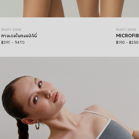
PANTY ZONE
PANTY ZONE
PANTY ZONE
โซนนี้ มีแต่ความสบาย
กางเกงในทรงบิกินี่
MICROFIB
฿390 - ฿450
฿190 - ฿250
SHOP NOW