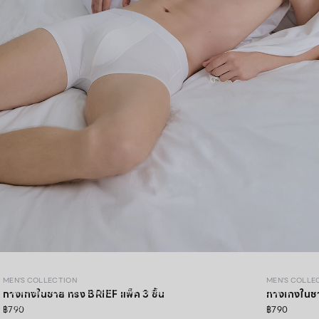
MEN’S COLLECTION
MEN'S COLLECTION
MEN'S COLLE
ยกระดับประสบการณ์ความสบายอีกขั้น ด้วยวัสดุคุณภาพสูงและการ
กางเกงในชาย ทรง BRIEF แพ็ค 3 ชิ้น
กางเกงในชา
ออกแบบที่ใส่ใจทุกรายละเอียด
฿790
฿790