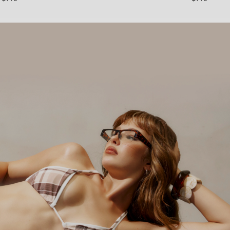
ยืดหยุ่น และซัพพอร์ตทุกการเคลื่อนไหวในทุกวัน