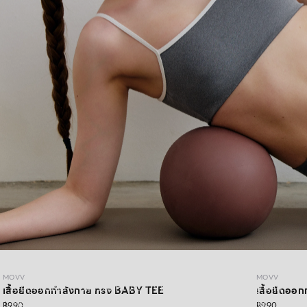
MOVV
MOVV
MOVV
เปิดลุคใหม่ไปกับ DAYDRIFT ACTIVEWEAR คอลเลคชั่นล่าสุดจาก
เสื้อยืดออกกำลังกาย ทรง BABY TEE
เสื้อยืดออ
MOVV ที่ใส่ได้มากกว่าวันออกกำลังกาย ดีไซน์เรียบง่าย ใส่สบาย
฿990
฿990