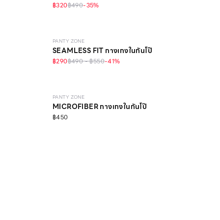
฿320
฿490
-
35
%
SEAMLESS
วัสดุรีไซเคิล
PANTY ZONE
SEAMLESS FIT กางเกงในกันโป๊
฿290
฿490 - ฿550
-
41
%
EVERYDAY
PANTY ZONE
MICROFIBER กางเกงในกันโป๊
฿450