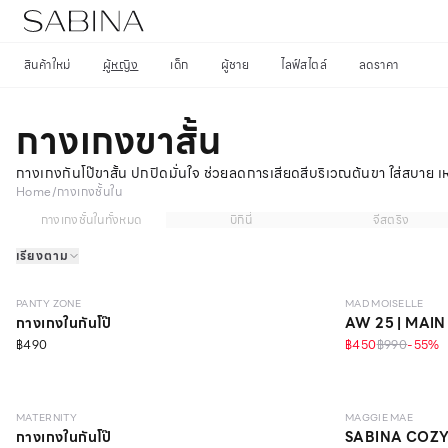
สินค้าใหม่
ผู้หญิง
เด็ก
ผู้ชาย
ไลฟ์สไตล์
ลดราคา
กางเกงขาสั้น
กางเกงกันโป๊ขาสั้น ปกปิดมั่นใจ ช่วยลดการเสียดสีบริเวณต้นขา ใส่สบาย เ
Home
/
กางเกงชั้นใน
กางเกงชั้นในทั้งหมด
บิกินี่
จีสตริง
เรียงตาม
SEAMLESS
ONLINE EXCLUSIVE
PANTY ZONE
MAD MOISELLE
กางเกงในกันโป๊
AW 25 | MAIN
฿490
฿450
฿990
-
55
%
วัสดุรีไซเคิล
MATERNITY
MAGGIE MAE
กางเกงในกันโป๊
SABINA COZY 