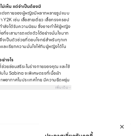
ม่เห็น แต่จำเป็นต้องมี
ารแต่งกายของผู้หญิงมีหลากหลายรูปแบบ
อผ้า Y2K เช่น เสื้อสายเดี่ยว เสื้อทรงครอป
ลังได้รับความนิยม ซึ่งอาจทำให้ผู้หญิง
ื่อที่จะสามารถแต่งตัวได้อย่างมั่นใจมาก
จึงเป็นตัวช่วยที่ตอบโจทย์สำหรับทุกเท
ิกและเรียกความมั่นใจให้กับผู้หญิงได้ใน
อย่างไร
ี่ช่วยซ่อนสรีระในร่างกายของคุณ และใช้
ซับใน Sabina จะพิเศษตรงที่เนื้อผ้า
าพอากาศในประเทศไทย มีความยืดหยุ่น
้ดั่งใจ เป็นกางเกงซับในไร้ตะเข็บ เหมาะ
เพิ่มเติม
รื่องของแฟชั่น เพราะกางเกงซับในของเรา
น ยังออกแบบมาเพื่อรองรับความเป็นแฟชั่น
×