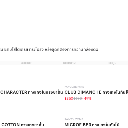
หมาะกับใส่ใต้เดรส กระโปรง หรือชุดที่ต้องการความคล่องตัว
บอยเลก
เอวกลาง
เอวสูง
MAGGIE MAE
 CHARACTER กางเกงในทรงขาสั้น
CLUB DIMANCHE กางเกงในกันโป
฿350
฿690
-
49
%
EVERYDAY
ONLINE EXCLUSIVE
PANTY ZONE
COTTON กางเกงขาสั้น
MICROFIBER กางเกงในกันโป๊