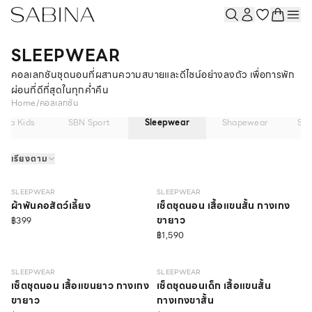
SLEEPWEAR
คอลเลกชันชุดนอนที่ผสานความสบายและดีไซน์อย่างลงตัว เพื่อการพัก
ผ่อนที่ดีที่สุดในทุกค่ำคืน
Home
/
คอลเลกชัน
bina Kids
SBN Sport
Sleepwear
Shapewear
So
เรียงตาม
NEW
NEW
SLEEPWEAR
SLEEPWEAR
ผ้าพันคอสัตว์เลี้ยง
เซ็ตชุดนอน เสื้อแขนสั้น กางเกง
ขายาว
฿399
฿1,590
NEW
SLEEPWEAR
SLEEPWEAR
เซ็ตชุดนอน เสื้อแขนยาว กางเกง
เซ็ตชุดนอนเด็ก เสื้อแขนสั้น
ขายาว
กางเกงขาสั้น